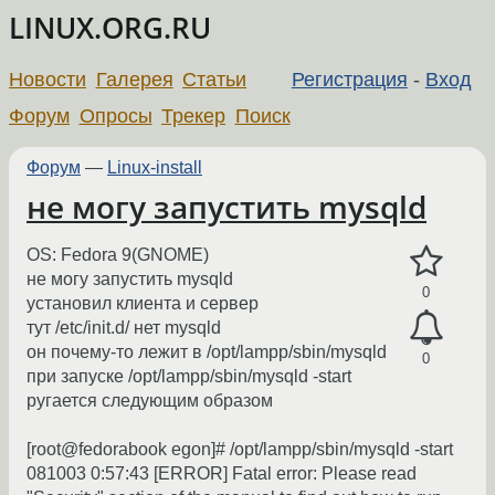
LINUX.ORG.RU
Новости
Галерея
Статьи
Регистрация
-
Вход
Форум
Опросы
Трекер
Поиск
Форум
—
Linux-install
не могу запустить mysqld
OS: Fedora 9(GNOME)
не могу запустить mysqld
0
установил клиента и сервер
тут /etc/init.d/ нет mysqld
он почему-то лежит в /opt/lampp/sbin/mysqld
0
при запуске /opt/lampp/sbin/mysqld -start
ругается следующим образом
[root@fedorabook egon]# /opt/lampp/sbin/mysqld -start
081003 0:57:43 [ERROR] Fatal error: Please read