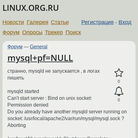
LINUX.ORG.RU
Новости
Галерея
Статьи
Регистрация
-
Вход
Форум
Опросы
Трекер
Поиск
Форум
—
General
mysql+pf=NULL
странно, mysqld не запускается , в логах
пишеть
0
mysqld started
Can't start server : Bind on unix socket:
0
Permission denied
Do you already have another mysqld server running on
socket: /usr/local/apache2/var/run/mysql/mysql.sock ?
Aborting