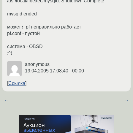
/usr/local/libexec/mysqld: Shutdown Complete
mysqld ended
может я pf неправильно работает
pf.conf - пустой
система - OBSD
:^)
anonymous
19.04.2005 17:08:40 +00:00
Ссылка
←
→