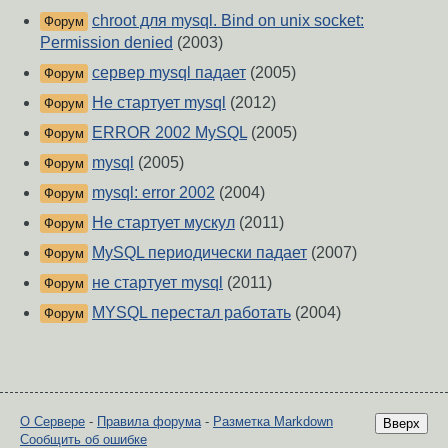
chroot для mysql. Bind on unix socket:
Форум
Permission denied
(2003)
сервер mysql падает
(2005)
Форум
Не стартует mysql
(2012)
Форум
ERROR 2002 MySQL
(2005)
Форум
mysql
(2005)
Форум
mysql: error 2002
(2004)
Форум
Не стартует мускул
(2011)
Форум
MySQL периодически падает
(2007)
Форум
не стартует mysql
(2011)
Форум
MYSQL перестал работать
(2004)
Форум
О Сервере
-
Правила форума
-
Разметка Markdown
Вверх
Сообщить об ошибке