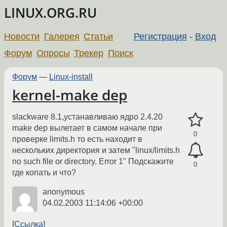
LINUX.ORG.RU
Новости
Галерея
Статьи
Регистрация
-
Вход
Форум
Опросы
Трекер
Поиск
Форум
—
Linux-install
kernel-make dep
slackware 8.1,устанавливаю ядро 2.4.20
make dep вылетает в самом начале при
0
проверке limits.h то есть находит в
нескольких директория и затем "linux/limits.h
no such file or directory. Error 1" Подскажите
0
где копать и что?
anonymous
04.02.2003 11:14:06 +00:00
Ссылка