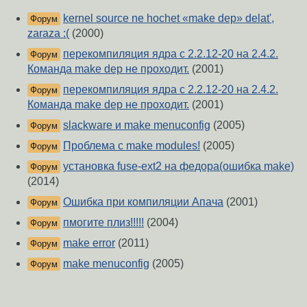
kernel source ne hochet «make dep» delat',
Форум
zaraza :(
(2000)
перекомпиляция ядра с 2.2.12-20 на 2.4.2.
Форум
Команда make dep не проходит.
(2001)
перекомпиляция ядра с 2.2.12-20 на 2.4.2.
Форум
Команда make dep не проходит.
(2001)
slackware и make menuconfig
(2005)
Форум
Проблема с make modules!
(2005)
Форум
установка fuse-ext2 на федора(ошибка make)
Форум
(2014)
Ошибка при компиляции Апача
(2001)
Форум
пмогите плиз!!!!!
(2004)
Форум
make error
(2011)
Форум
make menuconfig
(2005)
Форум