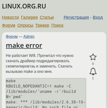
LINUX.ORG.RU
Новости
Галерея
Статьи
Регистрация
-
Вход
Форум
Опросы
Трекер
Поиск
Форум
—
Admin
make error
Не работает Wifi. Прочитал что нужно
скачать драйвер подредактировать
0
скомпилировтаь и заменить. Скачать
вызываю make а оно мне.
1
make

KBUILD_NOPEDANTIC=1 make -C 
/lib/modules/`uname -r`/build 
M=`pwd`

make: *** /lib/modules/2.6.38-10-
generic/build: No such file or 