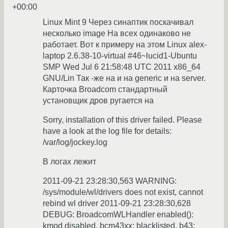
+00:00
Linux Mint 9 Через синаптик поскачивал
несколько image На всех одинаково не
работает. Вот к примеру на этом Linux alex-
laptop 2.6.38-10-virtual #46~lucid1-Ubuntu
SMP Wed Jul 6 21:58:48 UTC 2011 x86_64
GNU/Lin Так -же на и на generic и на server.
Карточка Broadcom стандартный
установщик дров ругается на
Sorry, installation of this driver failed. Please
have a look at the log file for details:
/var/log/jockey.log
В логах лежит
2011-09-21 23:28:30,563 WARNING:
/sys/module/wl/drivers does not exist, cannot
rebind wl driver 2011-09-21 23:28:30,628
DEBUG: BroadcomWLHandler enabled():
kmod disabled, bcm43xx: blacklisted, b43: