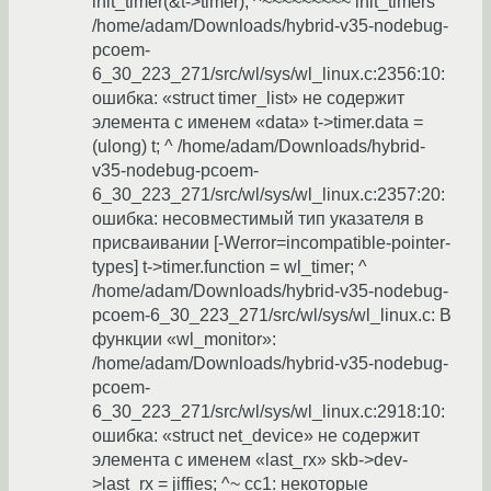
init_timer(&t->timer); ^~~~~~~~~~ init_timers
/home/adam/Downloads/hybrid-v35-nodebug-
pcoem-
6_30_223_271/src/wl/sys/wl_linux.c:2356:10:
ошибка: «struct timer_list» не содержит
элемента с именем «data» t->timer.data =
(ulong) t; ^ /home/adam/Downloads/hybrid-
v35-nodebug-pcoem-
6_30_223_271/src/wl/sys/wl_linux.c:2357:20:
ошибка: несовместимый тип указателя в
присваивании [-Werror=incompatible-pointer-
types] t->timer.function = wl_timer; ^
/home/adam/Downloads/hybrid-v35-nodebug-
pcoem-6_30_223_271/src/wl/sys/wl_linux.c: В
функции «wl_monitor»:
/home/adam/Downloads/hybrid-v35-nodebug-
pcoem-
6_30_223_271/src/wl/sys/wl_linux.c:2918:10:
ошибка: «struct net_device» не содержит
элемента с именем «last_rx» skb->dev-
>last_rx = jiffies; ^~ cc1: некоторые