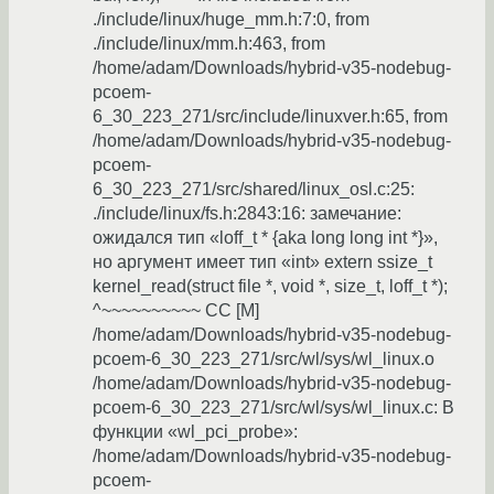
./include/linux/huge_mm.h:7:0, from
./include/linux/mm.h:463, from
/home/adam/Downloads/hybrid-v35-nodebug-
pcoem-
6_30_223_271/src/include/linuxver.h:65, from
/home/adam/Downloads/hybrid-v35-nodebug-
pcoem-
6_30_223_271/src/shared/linux_osl.c:25:
./include/linux/fs.h:2843:16: замечание:
ожидался тип «loff_t * {aka long long int *}»,
но аргумент имеет тип «int» extern ssize_t
kernel_read(struct file *, void *, size_t, loff_t *);
^~~~~~~~~~~ CC [M]
/home/adam/Downloads/hybrid-v35-nodebug-
pcoem-6_30_223_271/src/wl/sys/wl_linux.o
/home/adam/Downloads/hybrid-v35-nodebug-
pcoem-6_30_223_271/src/wl/sys/wl_linux.c: В
функции «wl_pci_probe»:
/home/adam/Downloads/hybrid-v35-nodebug-
pcoem-