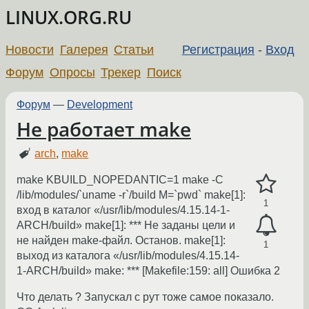
LINUX.ORG.RU
Новости
Галерея
Статьи
Регистрация
-
Вход
Форум
Опросы
Трекер
Поиск
Форум
—
Development
Не работает make
arch
,
make
make KBUILD_NOPEDANTIC=1 make -C
/lib/modules/`uname -r`/build M=`pwd` make[1]:
1
вход в каталог «/usr/lib/modules/4.15.14-1-
ARCH/build» make[1]: *** Не заданы цели и
не найден make-файл. Останов. make[1]:
1
выход из каталога «/usr/lib/modules/4.15.14-
1-ARCH/build» make: *** [Makefile:159: all] Ошибка 2
Что делать ? Запускал с рут тоже самое показало.