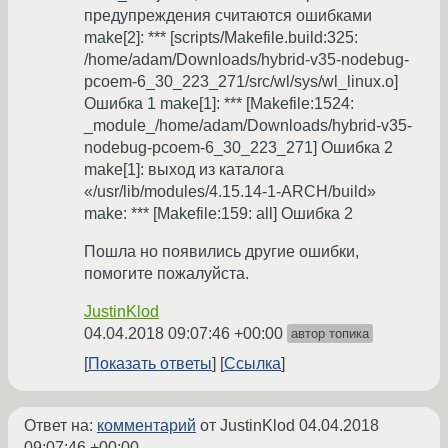
предупреждения считаются ошибками
make[2]: *** [scripts/Makefile.build:325:
/home/adam/Downloads/hybrid-v35-nodebug-
pcoem-6_30_223_271/src/wl/sys/wl_linux.o]
Ошибка 1 make[1]: *** [Makefile:1524:
_module_/home/adam/Downloads/hybrid-v35-
nodebug-pcoem-6_30_223_271] Ошибка 2
make[1]: выход из каталога
«/usr/lib/modules/4.15.14-1-ARCH/build»
make: *** [Makefile:159: all] Ошибка 2
Пошла но появились другие ошибки,
помогите пожалуйста.
JustinKlod
04.04.2018 09:07:46 +00:00
автор топика
Показать ответы
Ссылка
Ответ на:
комментарий
от JustinKlod
04.04.2018
09:07:46 +00:00