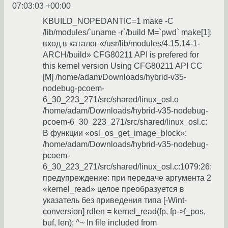
07:03:03 +00:00
KBUILD_NOPEDANTIC=1 make -C
/lib/modules/`uname -r`/build M=`pwd` make[1]:
вход в каталог «/usr/lib/modules/4.15.14-1-
ARCH/build» CFG80211 API is prefered for
this kernel version Using CFG80211 API CC
[M] /home/adam/Downloads/hybrid-v35-
nodebug-pcoem-
6_30_223_271/src/shared/linux_osl.o
/home/adam/Downloads/hybrid-v35-nodebug-
pcoem-6_30_223_271/src/shared/linux_osl.c:
В функции «osl_os_get_image_block»:
/home/adam/Downloads/hybrid-v35-nodebug-
pcoem-
6_30_223_271/src/shared/linux_osl.c:1079:26:
предупреждение: при передаче аргумента 2
«kernel_read» целое преобразуется в
указатель без приведения типа [-Wint-
conversion] rdlen = kernel_read(fp, fp->f_pos,
buf, len); ^~ In file included from