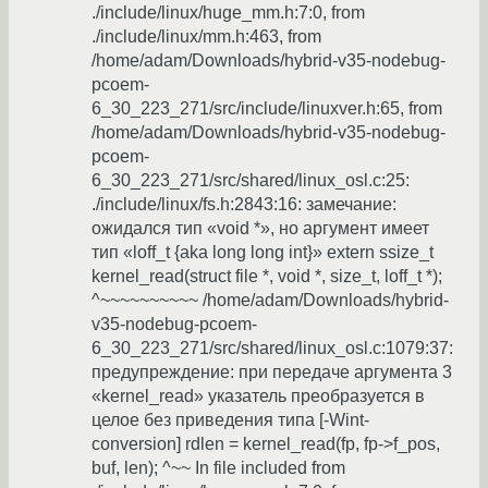
./include/linux/huge_mm.h:7:0, from
./include/linux/mm.h:463, from
/home/adam/Downloads/hybrid-v35-nodebug-
pcoem-
6_30_223_271/src/include/linuxver.h:65, from
/home/adam/Downloads/hybrid-v35-nodebug-
pcoem-
6_30_223_271/src/shared/linux_osl.c:25:
./include/linux/fs.h:2843:16: замечание:
ожидался тип «void *», но аргумент имеет
тип «loff_t {aka long long int}» extern ssize_t
kernel_read(struct file *, void *, size_t, loff_t *);
^~~~~~~~~~~ /home/adam/Downloads/hybrid-
v35-nodebug-pcoem-
6_30_223_271/src/shared/linux_osl.c:1079:37:
предупреждение: при передаче аргумента 3
«kernel_read» указатель преобразуется в
целое без приведения типа [-Wint-
conversion] rdlen = kernel_read(fp, fp->f_pos,
buf, len); ^~~ In file included from