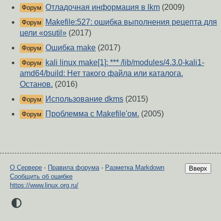
Отладочная информация в lkm
(2009)
Форум
Makefile:527: ошибка выполнения рецепта для
Форум
цели «osutil»
(2017)
Ошибка make
(2017)
Форум
kali linux make[1]: *** /lib/modules/4.3.0-kali1-
Форум
amd64/build: Нет такого файла или каталога.
Останов.
(2016)
Использование dkms
(2015)
Форум
Проблемма с Makefile'ом.
(2005)
Форум
О Сервере
-
Правила форума
-
Разметка Markdown
Вверх
Сообщить об ошибке
https://www.linux.org.ru/