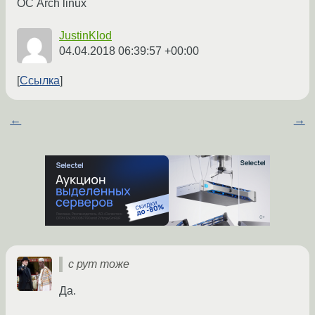
ОС Arch linux
JustinKlod
04.04.2018 06:39:57 +00:00
Ссылка
←
→
с рут тоже
Да.