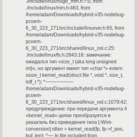
./include/linux/huge_mm.h:7:0, from
./include/linux/mm.h:463, from
/home/adam/Downloads/hybrid-v35-nodebug-
pcoem-
6_30_223_271/src/include/linuxver.h:65, from
/home/adam/Downloads/hybrid-v35-nodebug-
pcoem-
6_30_223_271/src/shared/linux_osl.c:25:
./include/linux/fs.h:2843:16: замечание:
ожидался тип «size_t {aka long unsigned
int}», но аргумент имеет тип «char *» extern
ssize_t kernel_read(struct file *, void *, size_t,
loff_t *); ^~~~~~~~~~~
/home/adam/Downloads/hybrid-v35-nodebug-
pcoem-
6_30_223_271/src/shared/linux_osl.c:1079:42:
предупреждение: при передаче аргумента 4
«kernel_read» целое преобразуется в
указатель без приведения типа [-Wint-
conversion] rdlen = kernel_read(fp, fp->f_pos,
buf, len); ^~~ In file included from