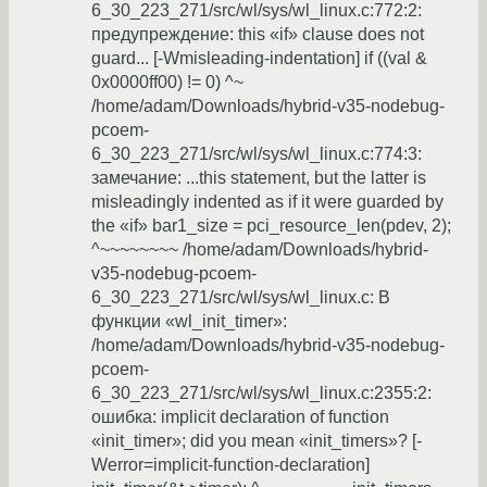
6_30_223_271/src/wl/sys/wl_linux.c:772:2:
предупреждение: this «if» clause does not
guard... [-Wmisleading-indentation] if ((val &
0x0000ff00) != 0) ^~
/home/adam/Downloads/hybrid-v35-nodebug-
pcoem-
6_30_223_271/src/wl/sys/wl_linux.c:774:3:
замечание: ...this statement, but the latter is
misleadingly indented as if it were guarded by
the «if» bar1_size = pci_resource_len(pdev, 2);
^~~~~~~~~ /home/adam/Downloads/hybrid-
v35-nodebug-pcoem-
6_30_223_271/src/wl/sys/wl_linux.c: В
функции «wl_init_timer»:
/home/adam/Downloads/hybrid-v35-nodebug-
pcoem-
6_30_223_271/src/wl/sys/wl_linux.c:2355:2:
ошибка: implicit declaration of function
«init_timer»; did you mean «init_timers»? [-
Werror=implicit-function-declaration]