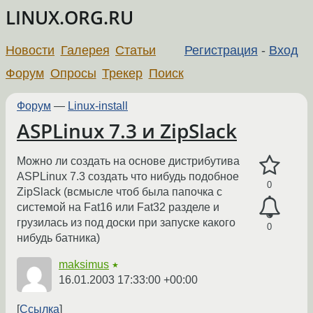
LINUX.ORG.RU
Новости
Галерея
Статьи
Регистрация
-
Вход
Форум
Опросы
Трекер
Поиск
Форум
—
Linux-install
ASPLinux 7.3 и ZipSlack
Можно ли создать на основе дистрибутива
ASPLinux 7.3 создать что нибудь подобное
0
ZipSlack (всмысле чтоб была папочка с
системой на Fat16 или Fat32 разделе и
грузилась из под доски при запуске какого
0
нибудь батника)
maksimus
★
16.01.2003 17:33:00 +00:00
Ссылка