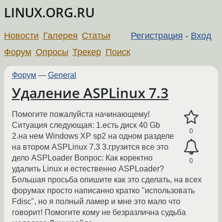
LINUX.ORG.RU
Новости
Галерея
Статьи
Регистрация
-
Вход
Форум
Опросы
Трекер
Поиск
Форум
—
General
Удаление ASPLinux 7.3
Помогите пожалуйста начинающему!
Ситуация следующая: 1.есть диск 40 Gb
0
2.на нем Windows XP sp2 на одном разделе
на втором ASPLinux 7.3 3.грузится все это
дело ASPLoader Вопрос: Как коректно
0
удалить Linux и естественно ASPLoader?
Большая просьба опишите как это сделать, на всех
форумах просто написанно кратко "использовать
Fdisc", но я полный ламер и мне это мало что
говорит! Помогите кому не безразлична судьба