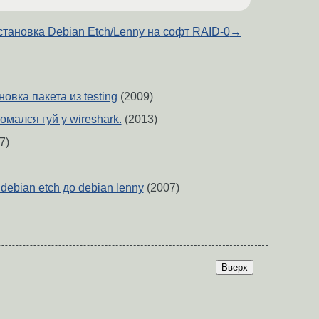
становка Debian Etch/Lenny на софт RAID-0
→
новка пакета из testing
(2009)
ломался гуй у wireshark.
(2013)
7)
debian etch до debian lenny
(2007)
Вверх