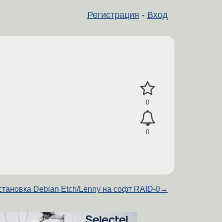
Регистрация
-
Вход
0
0
становка Debian Etch/Lenny на софт RAID-0
→