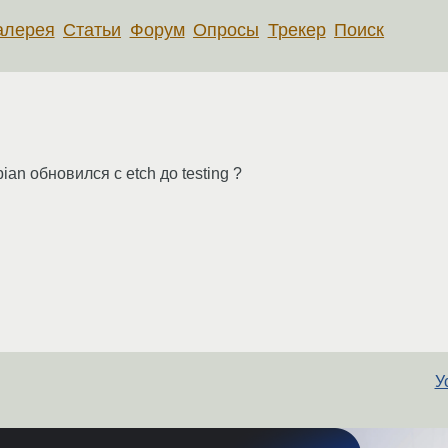
алерея
Статьи
Форум
Опросы
Трекер
Поиск
bian обновился с etch до testing ?
У