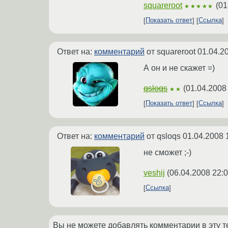
squareroot
(
01
★★★★★
Показать ответ
Ссылка
Ответ на:
комментарий
от squareroot
01.04.2
А он и не скажет =)
qsloqs
(
01.04.2008
★★
Показать ответ
Ссылка
Ответ на:
комментарий
от qsloqs
01.04.2008 
не сможет ;-)
veshij
(
06.04.2008 22:0
Ссылка
Вы не можете добавлять комментарии в эту т