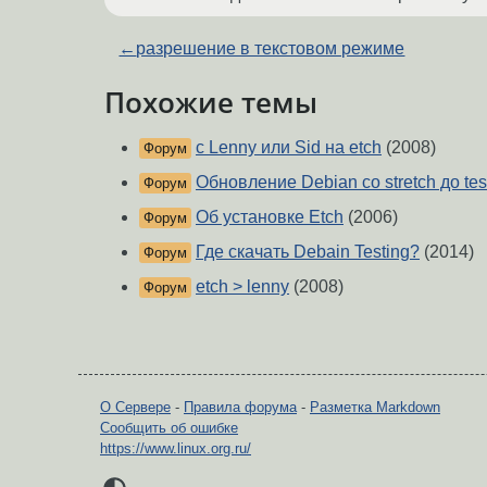
←
разрешение в текстовом режиме
Похожие темы
с Lenny или Sid на etch
(2008)
Форум
Обновление Debian со stretch до tes
Форум
Об установке Etch
(2006)
Форум
Где скачать Debain Testing?
(2014)
Форум
etch > lenny
(2008)
Форум
О Сервере
-
Правила форума
-
Разметка Markdown
Сообщить об ошибке
https://www.linux.org.ru/