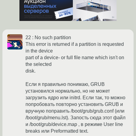
22 : No such partition
This error is returned if a partition is requested
in the device
part of a device- or full file name which isn't on
the selected
disk.
Если я правильно понимаю, GRUB
установился нормально, но не может
загрузить ядро или initrd. Если так, то можно
попробовать повторно установить GRUB и
вручную поправить /boot/grub/grub.conf (или
/boot/grub/menu.lst). Запость сюда этот файл
и /boot/grub/device.map , в режиме User line
breaks или Preformatted text.