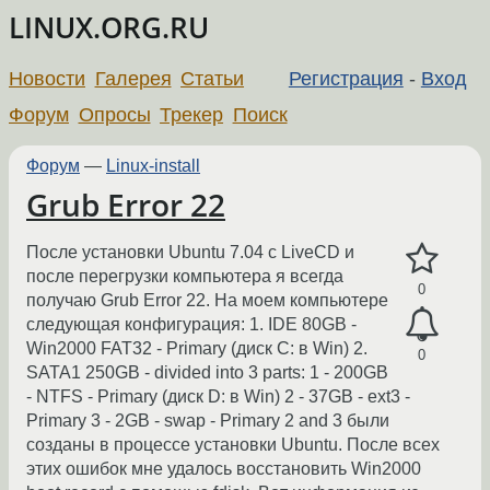
LINUX.ORG.RU
Новости
Галерея
Статьи
Регистрация
-
Вход
Форум
Опросы
Трекер
Поиск
Форум
—
Linux-install
Grub Error 22
После установки Ubuntu 7.04 с LiveCD и
после перегрузки компьютера я всегда
0
получаю Grub Error 22. На моем компьютере
следующая конфигурация: 1. IDE 80GB -
Win2000 FAT32 - Primary (диск C: в Win) 2.
0
SATA1 250GB - divided into 3 parts: 1 - 200GB
- NTFS - Primary (диск D: в Win) 2 - 37GB - ext3 -
Primary 3 - 2GB - swap - Primary 2 and 3 были
созданы в процессе установки Ubuntu. После всех
этих ошибок мне удалось восстановить Win2000