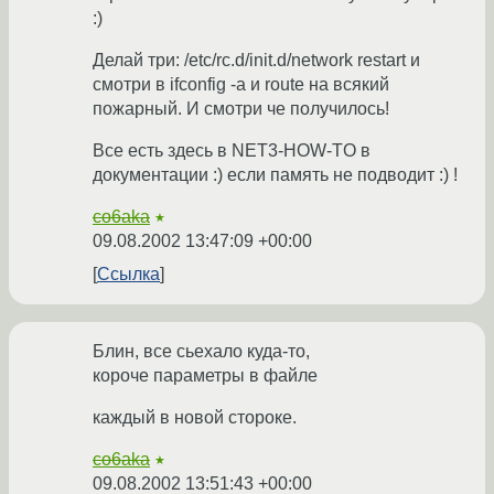
:)
Делай три: /etc/rc.d/init.d/network restart и
смотри в ifconfig -a и route на всякий
пожарный. И смотри че получилось!
Все есть здесь в NET3-HOW-TO в
документации :) если память не подводит :) !
co6aka
★
09.08.2002 13:47:09 +00:00
Ссылка
Блин, все сьехало куда-то,
короче параметры в файле
каждый в новой стороке.
co6aka
★
09.08.2002 13:51:43 +00:00