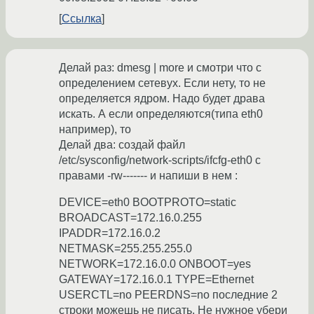
Ссылка
Делай раз: dmesg | more и смотри что с
определением сетевух. Если нету, то не
определяется ядром. Надо будет драва
искать. А если определяются(типа eth0
например), то
Делай два: создай файл
/etc/sysconfig/network-scripts/ifcfg-eth0 с
правами -rw------- и напиши в нем :
DEVICE=eth0 BOOTPROTO=static
BROADCAST=172.16.0.255
IPADDR=172.16.0.2
NETMASK=255.255.255.0
NETWORK=172.16.0.0 ONBOOT=yes
GATEWAY=172.16.0.1 TYPE=Ethernet
USERCTL=no PEERDNS=no последние 2
строки можешь не писать. Не нужное убери