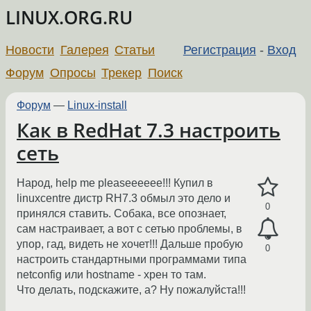
LINUX.ORG.RU
Новости
Галерея
Статьи
Регистрация
-
Вход
Форум
Опросы
Трекер
Поиск
Форум
—
Linux-install
Как в RedHat 7.3 настроить
сеть
Народ, help me pleaseeeeee!!! Купил в
linuxcentre дистр RH7.3 обмыл это дело и
0
принялся ставить. Собака, все опознает,
сам настраивает, а вот с сетью проблемы, в
упор, гад, видеть не хочет!!! Дальше пробую
0
настроить стандартными программами типа
netconfig или hostname - хрен то там.
Что делать, подскажите, а? Ну пожалуйста!!!