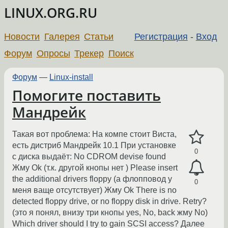
LINUX.ORG.RU
Новости
Галерея
Статьи
Регистрация
-
Вход
Форум
Опросы
Трекер
Поиск
Форум
—
Linux-install
Помогите поставить
Мандрейк
Такая вот проблема: На компе стоит Виста,
есть дистриб Мандрейк 10.1 При установке
0
с диска выдаёт: No CDROM devise found
Жму Ok (т.к. другой кнопы нет ) Please insert
the additional drivers floppy (а флопповод у
0
меня ваще отсутствует) Жму Ok There is no
detected floppy drive, or no floppy disk in drive. Retry?
(это я понял, внизу три кнопы yes, No, back жму No)
Which driver should I try to gain SCSI access? Далее