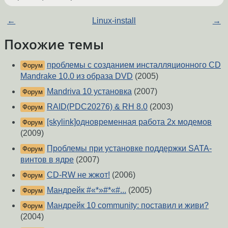
←
Linux-install
→
Похожие темы
проблемы с созданием инсталляционного CD
Форум
Mandrake 10.0 из образа DVD
(2005)
Mandriva 10 установка
(2007)
Форум
RAID(PDC20276) & RH 8.0
(2003)
Форум
[skylink]одновременная работа 2х модемов
Форум
(2009)
Проблемы при установке поддержки SATA-
Форум
винтов в ядре
(2007)
CD-RW не жжот!
(2006)
Форум
Мандрейк #«*»#*«#...
(2005)
Форум
Мандрейк 10 community: поставил и живи?
Форум
(2004)