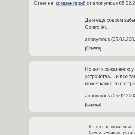
Ответ на:
комментарий
от anonymous
05.02.
Да и еще совсем забы
Controller.
anonymous
(
05.02.200
Ссылка
Но вот к сожалению у 
устройства.... и все та
может какие-то настро
anonymous
(
05.02.200
Ссылка
Но вот к сожалению 
Самое смешное устан