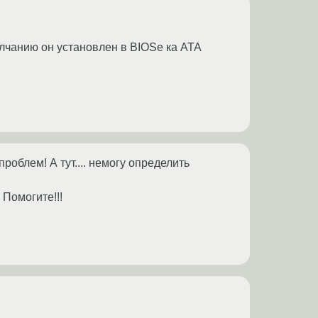
олчанию он установлен в BIOSе ка ATA
роблем! А тут.... немогу определить
 Помогите!!!