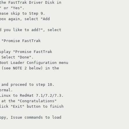
the FastTrak Driver Disk in

ox again, select "Add

d you like to add?", select 

"Promise FastTrak

splay "Promise FastTrak  

Boot Loader Configuration menu

rmal.

Linux to RedHat 7.1/7.2/7.3.

ppy, Issue commands to load
