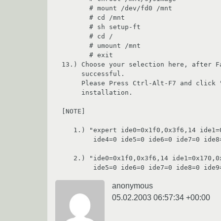
       # mount /dev/fd0 /mnt

       # cd /mnt

       # sh setup-ft

       # cd /

       # umount /mnt

       # exit

13.) Choose your selection here, after Fa
     successful.

     Please Press Ctrl-Alt-F7 and click "Exit" button to finish

     installation.

[NOTE] 

   1.) "expert ide0=0x1f0,0x3f6,14 ide1=0x170,0x376,15 ide2=0 ide3=0

        ide4=0 ide5=0 ide6=0 ide7=0 ide8=0 ide9=0"

   2.) "ide0=0x1f0,0x3f6,14 ide1=0x170,0x376,15 ide2=0 ide3=0 ide4=0

anonymous
05.02.2003 06:57:34 +00:00