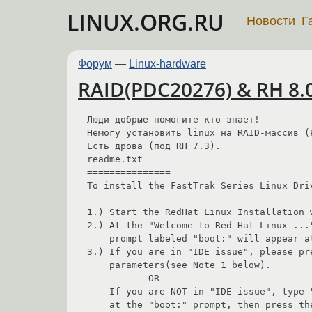
LINUX.ORG.RU
Новости
Г
Форум
—
Linux-hardware
RAID(PDC20276) & RH 8.
Люди добрые помогите кто знает! 

Немогу установить linux на RAID-массив (
Есть дрова (под RH 7.3).

readme.txt

===============

To install the FastTrak Series Linux Driv
1.) Start the RedHat Linux Installation w
2.) At the "Welcome to Red Hat Linux ...
    prompt labeled "boot:" will appear at the bottom of the screen. 

3.) If you are in "IDE issue", please pre
    parameters(see Note 1 below).

       --- OR ---

    If you are NOT in "IDE issue", type "expert" (without quotations)

    at the "boot:" prompt, then press the enter key.
