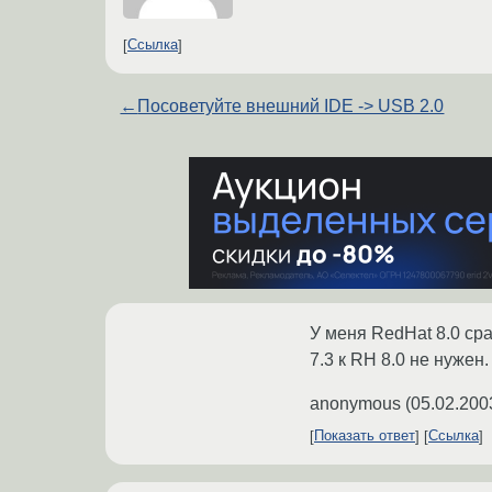
Ссылка
←
Посоветуйте внешний IDE -> USB 2.0
У меня RedHat 8.0 ср
7.3 к RH 8.0 не нужен
anonymous
(
05.02.200
Показать ответ
Ссылка