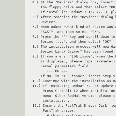
4.) At the "Devices" dialog box, insert 
    the floppy drive and then select "OK" or "Yes".

    If installing RedHat 7.1/7.2/7.3, please skip to Step 9. 

5.) After reaching the "Devices" dialog b
    Device".

6.) When asked "what kind of device woul
    "SCSI", and then select "OK".

7.) Press the "P" key and scroll down to 
    Series ....", and then select "OK".

8.) The installation process will now di
    Series Linux Driver" has been found. Select "Done".

9.) If you are in "IDE issue", when the 
    is displayed, please type parameters (see NOTE 2 below) in the

    Kernel parameters field.

       --- OR ---

    If NOT in "IDE issue", ignore step 9 and proceed to step 10.

10.) Continue with the installation as no
11.) If installing RedHat 7.2 or Update 
     Press Ctrl-Alt-F2 when installation at the "Congratulations" 

     menu. Other RedHat version please click "Exit" button to finish 

     installation.

12.) Insert the FastTrak Driver Disk flo
     FastTrak driver.

       # chroot /mnt/sysimage
