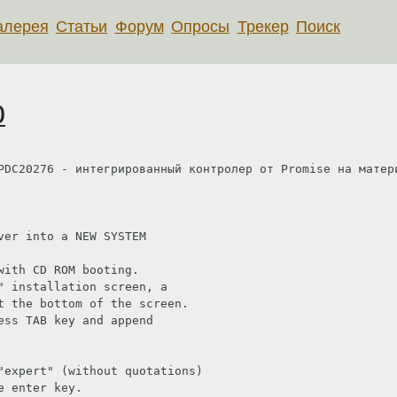
алерея
Статьи
Форум
Опросы
Трекер
Поиск
0
PDC20276 - интегрированный контролер от Promise на матери
er into a NEW SYSTEM

ith CD ROM booting.

" installation screen, a 

ss TAB key and append
