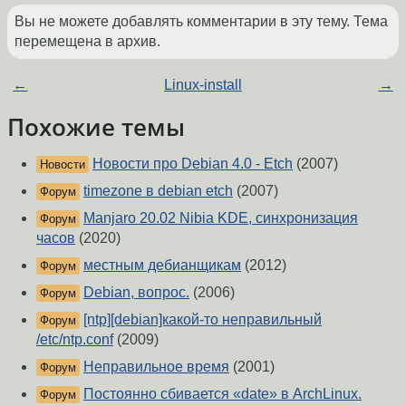
Вы не можете добавлять комментарии в эту тему. Тема
перемещена в архив.
←
Linux-install
→
Похожие темы
Новости про Debian 4.0 - Etch
(2007)
Новости
timezone в debian etch
(2007)
Форум
Manjaro 20.02 Nibia KDE, синхронизация
Форум
часов
(2020)
местным дебианщикам
(2012)
Форум
Debian, вопрос.
(2006)
Форум
[ntp][debian]какой-то неправильный
Форум
/etc/ntp.conf
(2009)
Неправильное время
(2001)
Форум
Постоянно сбивается «date» в ArchLinux.
Форум