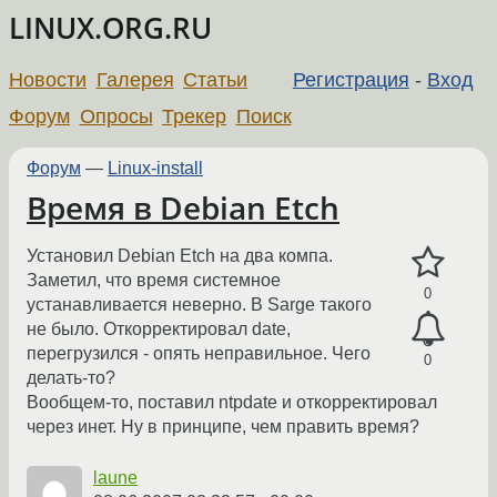
LINUX.ORG.RU
Новости
Галерея
Статьи
Регистрация
-
Вход
Форум
Опросы
Трекер
Поиск
Форум
—
Linux-install
Время в Debian Etch
Установил Debian Etch на два компа.
Заметил, что время системное
0
устанавливается неверно. В Sarge такого
не было. Откорректировал date,
перегрузился - опять неправильное. Чего
0
делать-то?
Вообщем-то, поставил ntpdate и откорректировал
через инет. Ну в принципе, чем править время?
laune