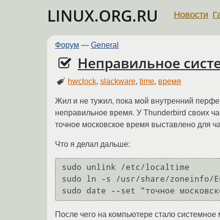
LINUX.ORG.RU
Новости
Г
Форум
—
General
Неправильное систе
hwclock
,
slackware
,
time
,
время
Жил и не тужил, пока мой внутренний перфек
неправильное время. У Thunderbird своих ча
точное московское время выставлено для ч
Что я делал дальше:
sudo unlink /etc/localtime

sudo ln -s /usr/share/zoneinfo/E
После чего на компьютере стало системное м