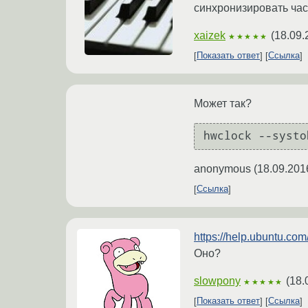
синхронизировать ча
xaizek
(
18.09.
★★★★★
Показать ответ
Ссылка
Может так?
hwclock --systo
anonymous
(
18.09.201
Ссылка
https://help.ubuntu.c
Оно?
slowpony
(
18.
★★★★★
Показать ответ
Ссылка