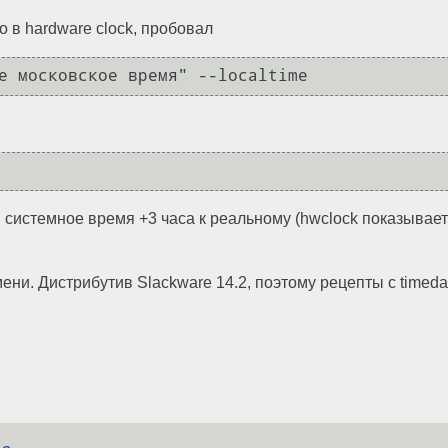
о в hardware clock, пробовал
е московское время" --localtime
и системное время +3 часа к реальному (hwclock показыва
и. Дистрибутив Slackware 14.2, поэтому рецепты с timedat