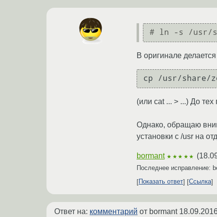
В оригинале делается
cp /usr/share/z
(или cat ... > ...) До
Однако, обращаю вним
установки с /usr на о
bormant
(
18.0
★★★★★
Последнее исправление: 
Показать ответ
Ссылка
Ответ на:
комментарий
от bormant
18.09.2016