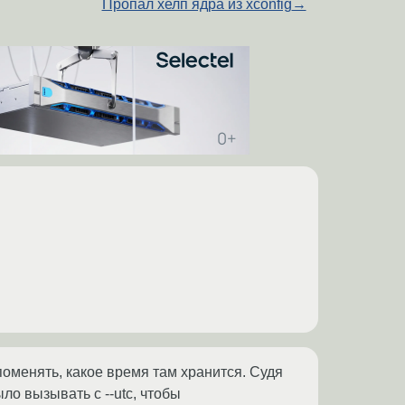
Пропал хелп ядра из xconfig
→
 поменять, какое время там хранится. Судя
ыло вызывать с --utc, чтобы