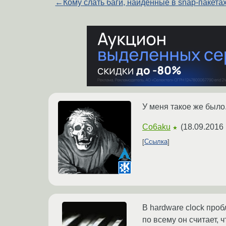
←
Кому слать баги, найденные в snap-пакета
У меня такое же было.
Co6aku
(
18.09.2016 
★
Ссылка
В hardware clock проб
по всему он считает, ч