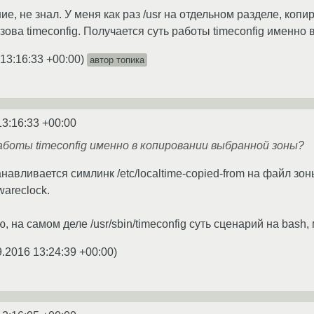
е, не знал. У меня как раз /usr на отдельном разделе, коп
зова timeconfig. Получается суть работы timeconfig именн
 13:16:33 +00:00
)
автор топика
13:16:33 +00:00
боты timeconfig именно в копировании выбранной зоны?
навливается симлинк /etc/localtime-copied-from на файл зоны
wareclock.
, на самом деле /usr/sbin/timeconfig суть сценарий на bash,
9.2016 13:24:39 +00:00
)