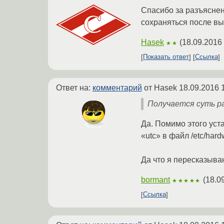
Спасибо за разъяснени
сохраняться после вы
Hasek
(
18.09.2016
★★
Показать ответ
Ссылка
Ответ на:
комментарий
от Hasek
18.09.2016 
Получается суть ра
Да. Помимо этого уста
«utc» в файл /etc/hard
Да что я пересказываю
bormant
(
18.0
★★★★★
Ссылка