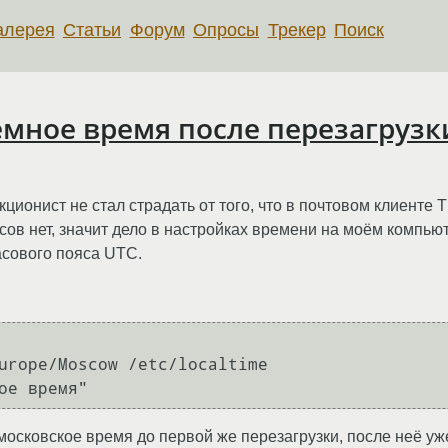
алерея
Статьи
Форум
Опросы
Трекер
Поиск
мное время после перезагрузк
ционист не стал страдать от того, что в почтовом клиенте 
сов нет, значит дело в настройках времени на моём компьют
асового пояса UTC.
urope/Moscow /etc/localtime

осковское время до первой же перезагрузки, после неё уже