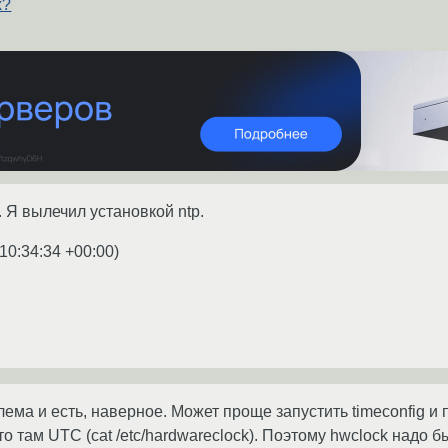
х?
 Я вылечил установкой ntp.
10:34:34 +00:00
)
лема и есть, наверное. Может проще запустить timeconfig и
то там UTC (cat /etc/hardwareclock). Поэтому hwclock надо б