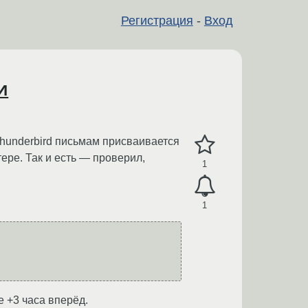
Регистрация
-
Вход
и
Thunderbird письмам присваивается
ере. Так и есть — проверил,
1
1
 +3 часа вперёд.