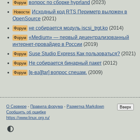
вопрос по сборке hyprland
(2023)
Форум
Исходный код RTS Периметр выложен в
Новости
OpenSource
(2021)
не собирается модуль iscsi_trgt.ko
(2014)
Форум
«Medium» — первый децентрализованный
Форум
интернет-провайдер в России
(2019)
Suse Studio Express Как пользоваться?
(2021)
Форум
Не собирается бинарный пакет
(2012)
Форум
[в-ва][tar] вопрос спецам.
(2009)
Форум
О Сервере
-
Правила форума
-
Разметка Markdown
Вверх
Сообщить об ошибке
https://www.linux.org.ru/