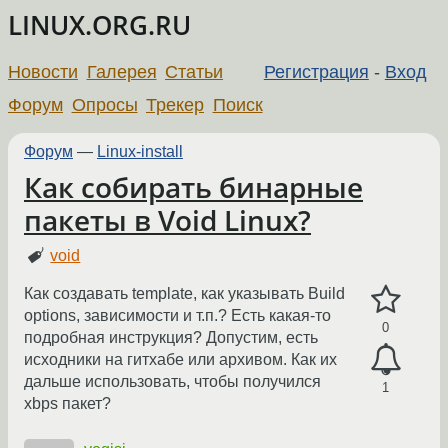
LINUX.ORG.RU
Новости
Галерея
Статьи
Регистрация
-
Вход
Форум
Опросы
Трекер
Поиск
Форум
—
Linux-install
Как собирать бинарные
пакеты в Void Linux?
void
Как создавать template, как указывать Build
options, зависимости и т.п.? Есть какая-то
0
подробная инструкция? Допустим, есть
исходники на гитхабе или архивом. Как их
дальше использовать, чтобы получился
1
xbps пакет?