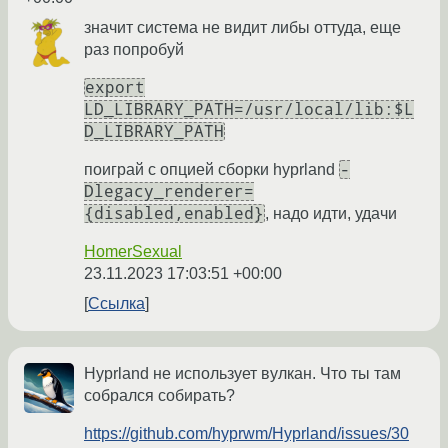
значит система не видит либы оттуда, еще
раз попробуй
export
LD_LIBRARY_PATH=/usr/local/lib:$L
D_LIBRARY_PATH
-
поиграй с опцией сборки hyprland
Dlegaсy_renderer=
{disabled,enabled}
, надо идти, удачи
HomerSexual
23.11.2023 17:03:51 +00:00
Ссылка
Hyprland не использует вулкан. Что ты там
собрался собирать?
https://github.com/hyprwm/Hyprland/issues/30