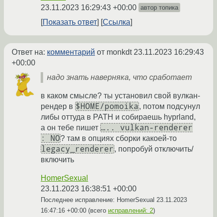
23.11.2023 16:29:43 +00:00
автор топика
Показать ответ
Ссылка
Ответ на:
комментарий
от monkdt
23.11.2023 16:29:43
+00:00
надо знать наверняка, что сработает
в каком смысле? ты установил свой вулкан-
$HOME/pomoika
рендер в
, потом подсунул
либы оттуда в PATH и собираешь hyprland,
….. vulkan-renderer
а он тебе пишет
: NO
? там в опциях сборки какоей-то
legacy_renderer
, попробуй отключить/
включить
HomerSexual
23.11.2023 16:38:51 +00:00
Последнее исправление: HomerSexual
23.11.2023
16:47:16 +00:00
(всего
исправлений: 2
)