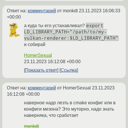
Ответ на:
комментарий
от monkdt
23.11.2023 16:06:33
+00:00
export
а куда ты его устанавливал?
LD_LIBRARY_PATH="/path/to/my-
vulkan-renderer:$LD_LIBRARY_PATH"
и собирай
HomerSexual
23.11.2023 16:12:08 +00:00
Показать ответ
Ссылка
Ответ на:
комментарий
от HomerSexual
23.11.2023
16:12:08 +00:00
наверное надо лезть в cmake конфиг или в
конфиги мезона? Это муторно, надо знать
наверняка, что сработает
monkdt