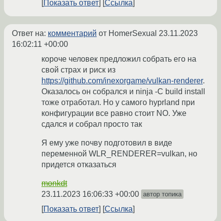
Показать ответ
Ссылка
Ответ на:
комментарий
от HomerSexual
23.11.2023
16:02:11 +00:00
короче человек предложил собрать его на
свой страх и риск из
https://github.com/inexorgame/vulkan-renderer
.
Оказалось он собрался и ninja -C build install
тоже отработал. Но у самого hyprland при
конфигурации все равно стоит NO. Уже
сдался и собрал просто так
Я ему уже почву подготовил в виде
переменной WLR_RENDERER=vulkan, но
придется отказаться
monkdt
23.11.2023 16:06:33 +00:00
автор топика
Показать ответ
Ссылка