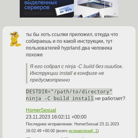
ты бы хоть ссылки приложил, откуда что
собираешь и по какой инструкции, тут
пользователей hyprland два человека
похоже
Я его собрал с ninja -C build без ошибок.
Инструкции install в конфиге не
предусмотренно
DESTDIR="/path/to/directory"
ninja -C build install
не работает?
HomerSexual
23.11.2023 16:02:11 +00:00
Последнее исправление: HomerSexual
23.11.2023
16:02:49 +00:00
(всего
исправлений: 1
)