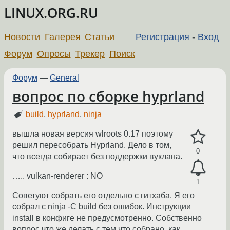
LINUX.ORG.RU
Новости
Галерея
Статьи
Регистрация
-
Вход
Форум
Опросы
Трекер
Поиск
Форум
—
General
вопрос по сборке hyprland
build
,
hyprland
,
ninja
вышла новая версия wlroots 0.17 поэтому
решил пересобрать Hyprland. Дело в том,
0
что всегда собирает без поддержки вуклана.
….. vulkan-renderer : NO
1
Советуют собрать его отдельно с гитхаба. Я его
собрал с ninja -C build без ошибок. Инструкции
install в конфиге не предусмотренно. Собственно
вопрос что же делать с тем что собрано, как