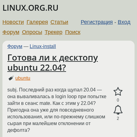
LINUX.ORG.RU
Новости
Галерея
Статьи
Регистрация
-
Вход
Форум
Опросы
Трекер
Поиск
Форум
—
Linux-install
Готова ли к десктопу
ubuntu 22.04?
ubuntu
subj. Последний раз когда щупал 20.04 —
она вываливалась в login loop при попытке
0
зайти в сеанс mate. Как с этим у 22.04?
Пригодна она уже для повседневного
использования, или по-прежнему слишком
2
сырая при малейшем отклонении от
дефолта?