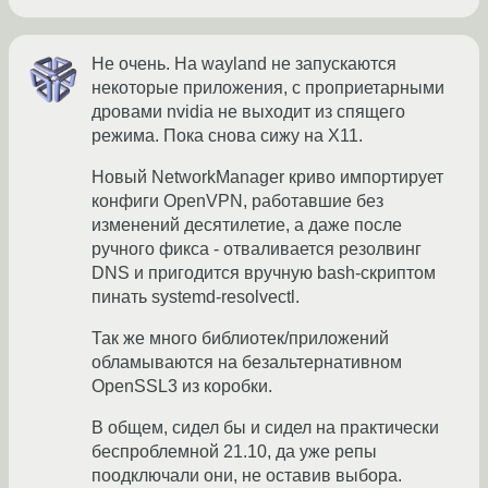
Не очень. На wayland не запускаются
некоторые приложения, с проприетарными
дровами nvidia не выходит из спящего
режима. Пока снова сижу на X11.
Новый NetworkManager криво импортирует
конфиги OpenVPN, работавшие без
изменений десятилетие, а даже после
ручного фикса - отваливается резолвинг
DNS и пригодится вручную bash-скриптом
пинать systemd-resolvectl.
Так же много библиотек/приложений
обламываются на безальтернативном
OpenSSL3 из коробки.
В общем, сидел бы и сидел на практически
беспроблемной 21.10, да уже репы
поодключали они, не оставив выбора.