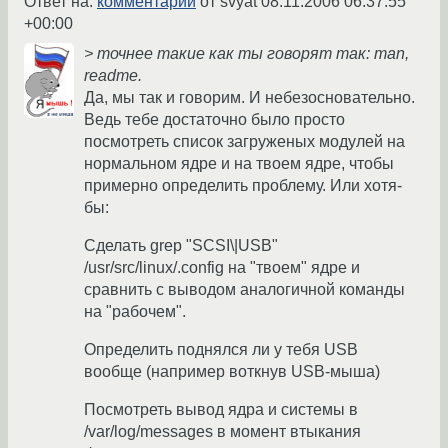
Ответ на:
комментарий
от svyat
08.11.2006 06:37:55
+00:00
> точнее такие как ты говорят так: man,
readme.
Да, мы так и говорим. И небезосновательно.
Ведь тебе достаточно было просто
посмотреть список загруженых модулей на
нормальном ядре и на твоем ядре, чтобы
примерно определить проблему. Или хотя-
бы:
Сделать grep "SCSI\|USB"
/usr/src/linux/.config на "твоем" ядре и
сравнить с выводом аналогичной команды
на "рабочем".
Определить поднялся ли у тебя USB
вообще (например воткнув USB-мыша)
Посмотреть вывод ядра и системы в
/var/log/messages в момент втыкания