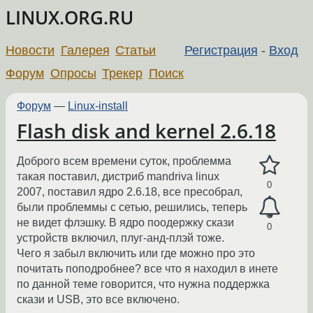
LINUX.ORG.RU
Новости
Галерея
Статьи
Регистрация
-
Вход
Форум
Опросы
Трекер
Поиск
Форум
—
Linux-install
Flash disk and kernel 2.6.18
Доброго всем времени суток, проблемма
такая поставил, дистриб mandriva linux
0
2007, поставил ядро 2.6.18, все пресобрал,
были проблеммы с сетью, решились, теперь
не видет флэшку. В ядро поодержку скази
0
устройств включил, плуг-анд-плэй тоже.
Чего я забыл включить или где можно про это
почитать поподробнее? все что я находил в инете
по данной теме говорится, что нужна поддержка
скази и USB, это все включено.