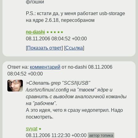
флэшки
P.S.: кстати да, у меня работает usb-storage
на ядре 2.6.18, пересобраном
no-dashi
★★★★★
08.11.2006 08:04:52 +00:00
Показать ответ
Ссылка
Ответ на:
комментарий
от no-dashi
08.11.2006
08:04:52 +00:00
>Сделать grep "SCSI\|USB"
/usr/src/linux/.config на "твоем" ядре и
сравнить с выводом аналогичной команды
на "рабочем".
А это идея, чето я сразу недопетрил. Надо
посмотреть.
svyat
★
08.11.2006 11:22:30 +00:00
автор топика