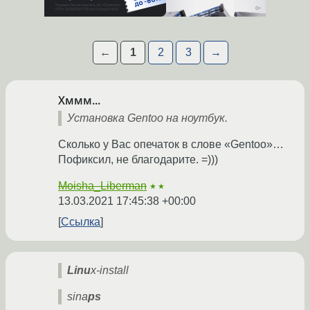
←
1
2
3
→
Хммм...
Установка Gentoo на ноутбук.
Сколько у Вас опечаток в слове «Gentoo»…
Пофиксил, не благодарите. =)))
Moisha_Liberman
★★
13.03.2021 17:45:38 +00:00
Ссылка
Linu
x-install
sina
ps