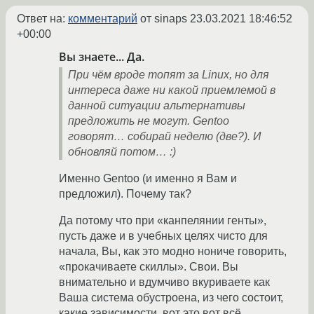
Ответ на:
комментарий
от sinaps
23.03.2021 18:46:52
+00:00
Вы знаете... Да.
При чём вроде топят за Linux, но для
интереса даже ни какой приемлемой в
данной ситуации альтернативы
предложить не могут. Gentoo
говорят… собирай неделю (две?). И
обновляй потом… :)
Именно Gentoo (и именно я Вам и
предложил). Почему так?
Да потому что при «канпелянии генты»,
пусть даже и в учебных целях чисто для
начала, Вы, как это модно нониче говорить,
«прокачиваете скиллы». Свои. Вы
внимательно и вдумчиво вкуриваете как
Ваша система обустроена, из чего состоит,
какие зависимости, вот это вот всё.