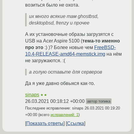
возиться было не охота.
их много всякие там ghostbsd,
desktopbsd, frenzy и прочее
А их установочные образы загрузятся с
USB на Acer Aspire 5100 (
тема-то именно
про это
:) )? Более новые чем
FreeBSD-
10.4-RELEASE-amd64-memstick.img
на нём
не загружаются. :(
а голую оставьте для серверов
Да я уже давно обвыкся как-то.
sinaps
★★
26.03.2021 00:18:12 +00:00
автор топика
Последнее исправление: sinaps
26.03.2021 00:19:20
+00:00
(всего
исправлений: 1
)
Показать ответы
Ссылка