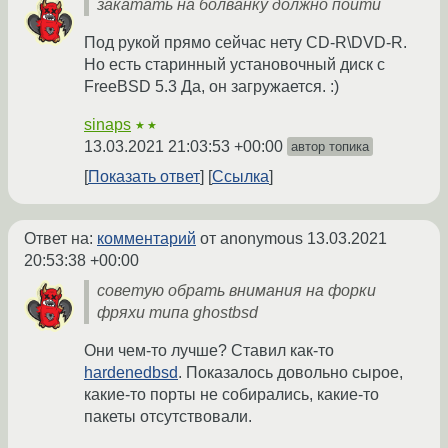
закатать на болванку должно пойти
Под рукой прямо сейчас нету CD-R\DVD-R.
Но есть старинный установочный диск с
FreeBSD 5.3 Да, он загружается. :)
sinaps
★★
13.03.2021 21:03:53 +00:00
автор топика
Показать ответ
Ссылка
Ответ на:
комментарий
от anonymous
13.03.2021
20:53:38 +00:00
советую обрать внимания на форки
фряхи типа ghostbsd
Они чем-то лучше? Ставил как-то
hardenedbsd
. Показалось довольно сырое,
какие-то порты не собирались, какие-то
пакеты отсутствовали.