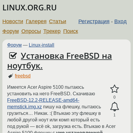
LINUX.ORG.RU
Новости
Галерея
Статьи
Регистрация
-
Вход
Форум
Опросы
Трекер
Поиск
Форум
—
Linux-install
Установка FreeBSD на
ноутбук.
freebsd
Имеется Acer Aspire 5100 пытаюсь
установить на него FreeBSD. Скачиваю
0
FreeBSD-12.2-RELEASE-amd64-
memstick.img.xz
пишу на флешку, пытаюсь
грузиться… Никак. :( Втыкаю эту флешку в
1
любой другой ноут или комп который есть
под рукой — всё ok, загрузка есть. Втыкаю в Acer
Aspire 5100 флешку с
уже установленной