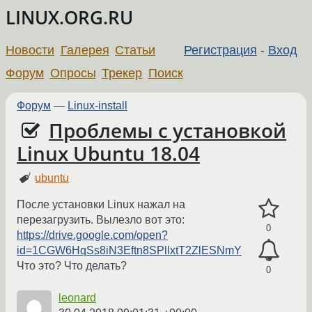
LINUX.ORG.RU
Новости
Галерея
Статьи
Регистрация
-
Вход
Форум
Опросы
Трекер
Поиск
Форум
—
Linux-install
Проблемы с установкой
Linux Ubuntu 18.04
ubuntu
После установки Linux нажал на
перезагрузить. Вылезло вот это:
0
https://drive.google.com/open?
id=1CGW6HqSs8iN3Eftn8SPllxtT2ZlESNmY
Что это? Что делать?
0
leonard