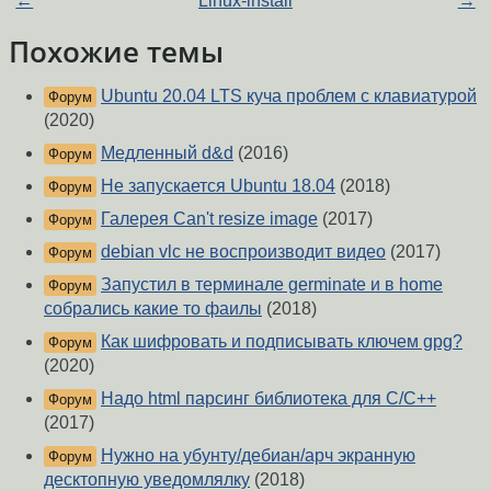
←
Linux-install
→
Похожие темы
Ubuntu 20.04 LTS куча проблем с клавиатурой
Форум
(2020)
Медленный d&d
(2016)
Форум
Не запускается Ubuntu 18.04
(2018)
Форум
Галерея Can't resize image
(2017)
Форум
debian vlc не воспроизводит видео
(2017)
Форум
Запустил в терминале germinate и в home
Форум
собрались какие то фаилы
(2018)
Как шифровать и подписывать ключем gpg?
Форум
(2020)
Надо html парсинг библиотека для C/C++
Форум
(2017)
Нужно на убунту/дебиан/арч экранную
Форум
десктопную уведомлялку
(2018)