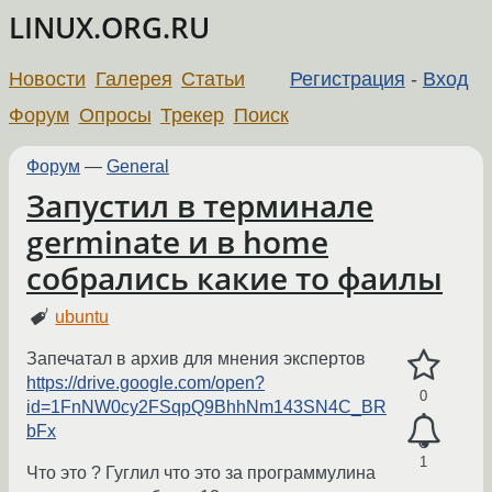
LINUX.ORG.RU
Новости
Галерея
Статьи
Регистрация
-
Вход
Форум
Опросы
Трекер
Поиск
Форум
—
General
Запустил в терминале
germinate и в home
собрались какие то фаилы
ubuntu
Запечатал в архив для мнения экспертов
https://drive.google.com/open?
0
id=1FnNW0cy2FSqpQ9BhhNm143SN4C_BR
bFx
1
Что это ? Гуглил что это за программулина