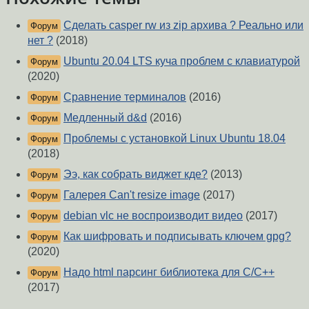
Сделать casper rw из zip архива ? Реально или
Форум
нет ?
(2018)
Ubuntu 20.04 LTS куча проблем с клавиатурой
Форум
(2020)
Сравнение терминалов
(2016)
Форум
Медленный d&d
(2016)
Форум
Проблемы с установкой Linux Ubuntu 18.04
Форум
(2018)
Ээ, как собрать виджет кде?
(2013)
Форум
Галерея Can't resize image
(2017)
Форум
debian vlc не воспроизводит видео
(2017)
Форум
Как шифровать и подписывать ключем gpg?
Форум
(2020)
Надо html парсинг библиотека для C/C++
Форум
(2017)