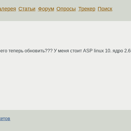
алерея
Статьи
Форум
Опросы
Трекер
Поиск
к его теперь обновить??? У меня стоит ASP linux 10. ядро 2.6
кетов