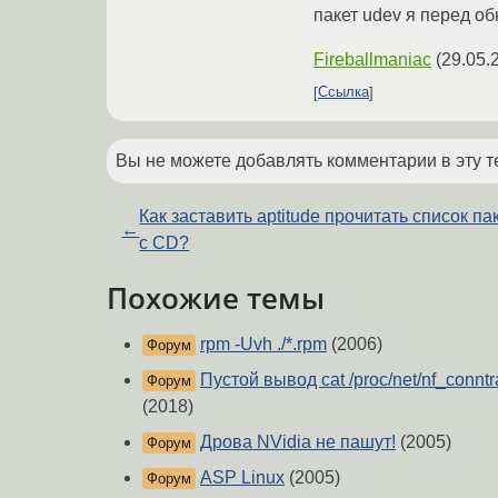
пакет udev я перед о
Fireballmaniac
(
29.05.
Ссылка
Вы не можете добавлять комментарии в эту т
Как заставить aptitude прочитать список па
←
с CD?
Похожие темы
rpm -Uvh ./*.rpm
(2006)
Форум
Пустой вывод cat /proc/net/nf_connt
Форум
(2018)
Дрова NVidia не пашут!
(2005)
Форум
ASP Linux
(2005)
Форум