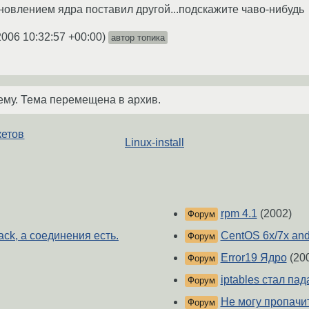
бновлением ядра поставил другой...подскажите чаво-нибудь
2006 10:32:57 +00:00
)
автор топика
ему. Тема перемещена в архив.
кетов
Linux-install
rpm 4.1
(2002)
Форум
rack, а соединения есть.
CentOS 6x/7x and
Форум
Error19 Ядро
(20
Форум
iptables стал пад
Форум
Не могу пропачит
Форум