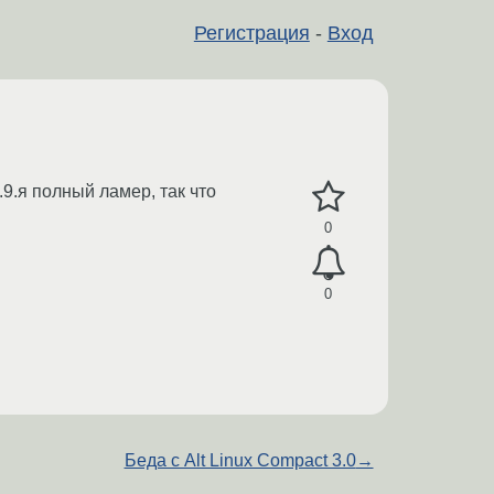
Регистрация
-
Вход
.9.я полный ламер, так что
0
0
Беда с Alt Linux Compact 3.0
→