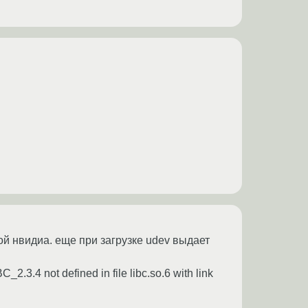
ой нвидиа. еще при загрузке udev выдает
_2.3.4 not defined in file libc.so.6 with link