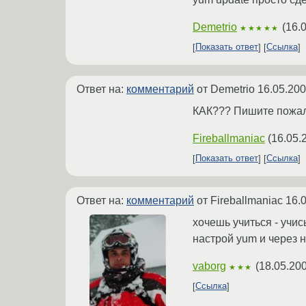
Demetrio
(
16.
★★★★★
Показать ответ
Ссылка
Ответ на:
комментарий
от Demetrio
16.05.200
КАК??? Пишите пожалу
Fireballmaniac
(
16.05.
Показать ответ
Ссылка
Ответ на:
комментарий
от Fireballmaniac
16.
хочешь учиться - учись!
настрой yum и через н
vaborg
(
18.05.200
★★★
Ссылка