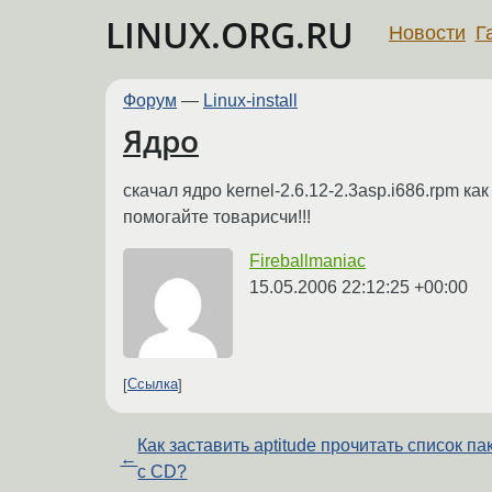
LINUX.ORG.RU
Новости
Г
Форум
—
Linux-install
Ядро
скачал ядро kernel-2.6.12-2.3asp.i686.rpm ка
помогайте товарисчи!!!
Fireballmaniac
15.05.2006 22:12:25 +00:00
Ссылка
Как заставить aptitude прочитать список па
←
с CD?