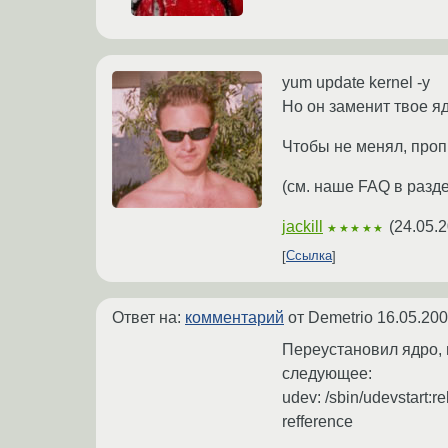
yum update kernel -y
Но он заменит твое я
Чтобы не менял, проп
(см. наше FAQ в разд
jackill
(
24.05.2
★★★★★
Ссылка
Ответ на:
комментарий
от Demetrio
16.05.200
Переустановил ядро, 
следующее:
udev: /sbin/udevstart:re
refference