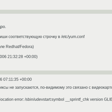
дро.
иши соответствующую строчку в /etc/yum.conf
еле Redhat/Fedora)
006 21:32:28 +00:00
)
6 07:11:35 +00:00
иксы не запускаются, по-видимому это связано с видеокарт
location error: /sbin/udevstart:symbol __sprintf_chk version GLIBC