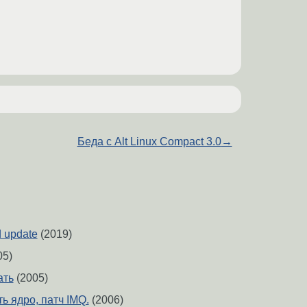
Беда с Alt Linux Compact 3.0
→
 update
(2019)
05)
ать
(2005)
ь ядро, патч IMQ.
(2006)