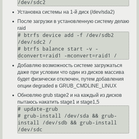
Установка системы на 1-й диск (/dev/sda2)
После загрузки в установленную систему делаю
raid
# btrfs device add -f /dev/sdb2 
/dev/sdc2 /

# btrfs balance start -v -
Добавляю возможность системе загружаться
даже при условии что один из дисков массива
будет физически отключен, путем добавления
опции degraded в GRUB_CMDLINE_LINUX
Обновляю grub stage2 и на каждый из дисков
пытаюсь накатить stage1 и stage1,5
# update-grub

# grub-install /dev/sda && grub-
install /dev/sdb && grub-install 