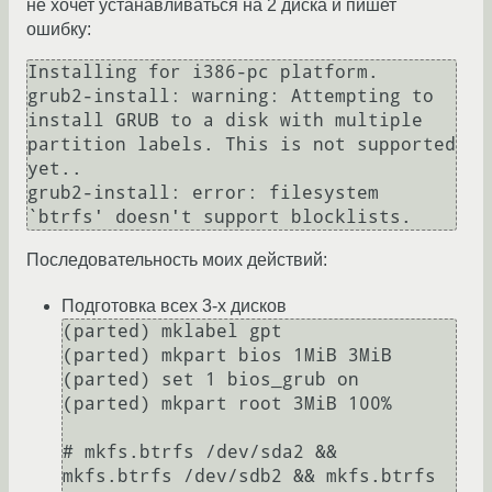
не хочет устанавливаться на 2 диска и пишет
ошибку:
Installing for i386-pc platform.

grub2-install: warning: Attempting to 
install GRUB to a disk with multiple 
partition labels. This is not supported 
yet..

grub2-install: error: filesystem 
`btrfs' doesn't support blocklists.
Последовательность моих действий:
Подготовка всех 3-х дисков
(parted) mklabel gpt

(parted) mkpart bios 1MiB 3MiB

(parted) set 1 bios_grub on

(parted) mkpart root 3MiB 100%

# mkfs.btrfs /dev/sda2 && 
mkfs.btrfs /dev/sdb2 && mkfs.btrfs 