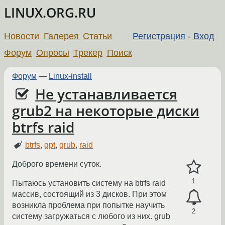
LINUX.ORG.RU
Новости
Галерея
Статьи
Регистрация
-
Вход
Форум
Опросы
Трекер
Поиск
Форум
—
Linux-install
Не устанавливается
grub2 на некоторые диски
btrfs raid
btrfs
,
gpt
,
grub
,
raid
Доброго времени суток.
1
Пытаюсь установить систему на btrfs raid
массив, состоящий из 3 дисков. При этом
возникла проблема при попытке научить
2
систему загружаться с любого из них. grub