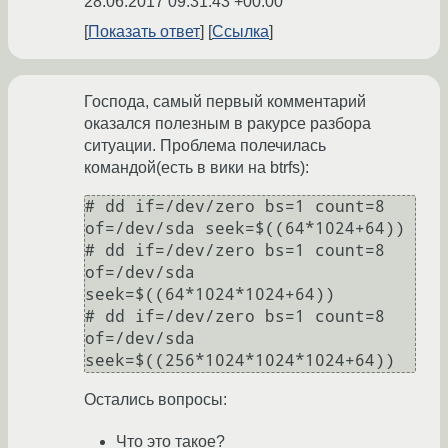
28.06.2017 09:31:43 +00:00
Показать ответ
Ссылка
Господа, самый первый комментарий
оказался полезным в ракурсе разбора
ситуации. Проблема полечилась
командой(есть в вики на btrfs):
# dd if=/dev/zero bs=1 count=8 
of=/dev/sda seek=$((64*1024+64))

# dd if=/dev/zero bs=1 count=8 
of=/dev/sda 
seek=$((64*1024*1024+64))

# dd if=/dev/zero bs=1 count=8 
of=/dev/sda 
seek=$((256*1024*1024*1024+64))
Остались вопросы:
Что это такое?