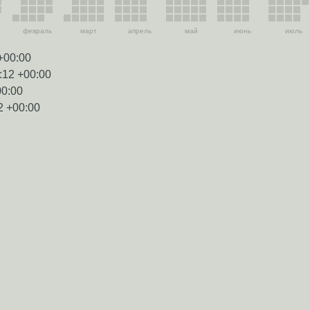
февраль
март
апрель
май
июнь
июль
+00:00
:12 +00:00
00:00
2 +00:00