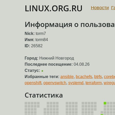
LINUX.ORG.RU
Новости
Г
Информация о пользова
Nick:
torm7
Имя:
torm84
ID:
26582
Город:
Нижний Новгород
Последнее посещение:
04.08.26
Статус:
★
Избранные теги:
ansible
,
bcachefs
,
btrfs
,
coreb
openshift
,
openvswitch
,
systemd
,
terraform
,
wireg
Статистика