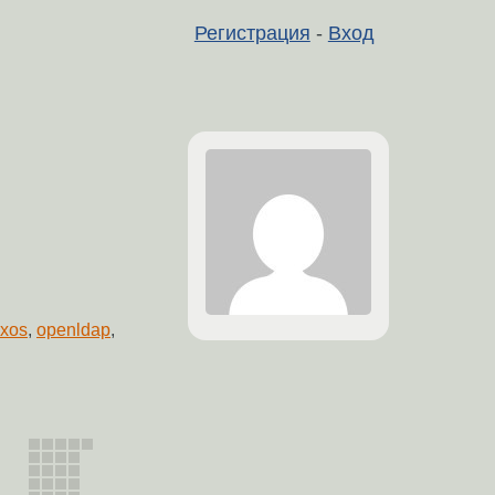
Регистрация
-
Вход
ixos
,
openldap
,