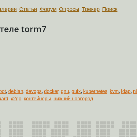
алерея
Статьи
Форум
Опросы
Трекер
Поиск
теле torm7
oot
,
debian
,
devops
,
docker
,
gnu
,
guix
,
kubernetes
,
kvm
,
ldap
,
n
uard
,
x2go
,
контейнеры
,
нижний новгород