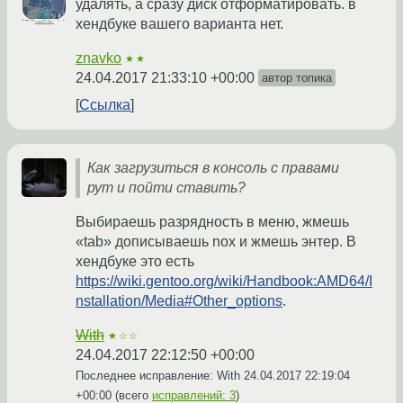
удалять, а сразу диск отформатировать. в
хендбуке вашего варианта нет.
znavko
★★
24.04.2017 21:33:10 +00:00
автор топика
Ссылка
Как загрузиться в консоль с правами
рут и пойти ставить?
Выбираешь разрядность в меню, жмешь
«tab» дописываешь nox и жмешь энтер. В
хендбуке это есть
https://wiki.gentoo.org/wiki/Handbook:AMD64/I
nstallation/Media#Other_options
.
With
★☆☆
24.04.2017 22:12:50 +00:00
Последнее исправление: With
24.04.2017 22:19:04
+00:00
(всего
исправлений: 3
)