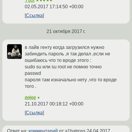
Ygor
★★★★★
02.05.2017 17:14:50 +00:00
Ссылка
21 октября 2017 г.
в лайв генту когда загрузился нужно
забиндить пароль ,я так делал ,если не
ошибаюсь что то вроде этого :
sudo su или su root не помню точно
passwd
пароля там изначально нету ,что то вроде
того .
zoloz
★
21.10.2017 00:18:12 +00:00
Ссылка
Ответ на:
комментарий
от a1batross
24.04.2017