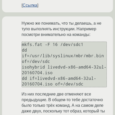
Ссылка
Нужно же понимать, что ты делаешь, а не
тупо выполнять инструкции. Например
посмотри внимательно на команды:
mkfs.fat -F 16 /dev/sdc1

dd 
if=/usr/lib/syslinux/mbr/mbr.bin 
of=/dev/sdc

isohybrid livedvd-x86-amd64-32ul-
20160704.iso

dd if=livedvd-x86-amd64-32ul-
Из них последние две отменяют все
предыдущие. В общем-то тебе достаточно
было только трёх команд. А на самом деле
даже двух, поскольку тот образ, который ты