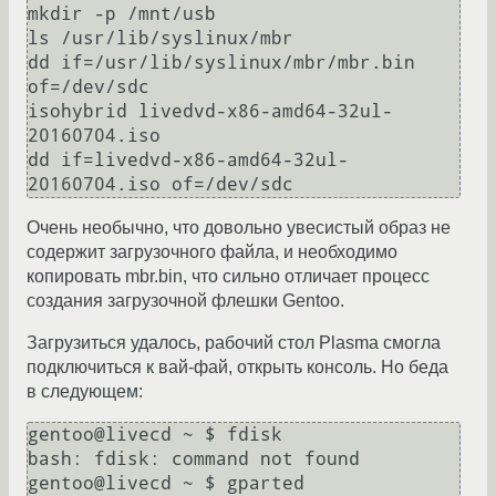
mkdir -p /mnt/usb

ls /usr/lib/syslinux/mbr

dd if=/usr/lib/syslinux/mbr/mbr.bin 
of=/dev/sdc

isohybrid livedvd-x86-amd64-32ul-
20160704.iso

dd if=livedvd-x86-amd64-32ul-
Очень необычно, что довольно увесистый образ не
содержит загрузочного файла, и необходимо
копировать mbr.bin, что сильно отличает процесс
создания загрузочной флешки Gentoo.
Загрузиться удалось, рабочий стол Plasma смогла
подключиться к вай-фай, открыть консоль. Но беда
в следующем:
gentoo@livecd ~ $ fdisk

bash: fdisk: command not found

gentoo@livecd ~ $ gparted
