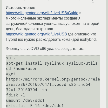
1
История: чтение
https://wiki.gentoo.org/wiki/LiveUSB/Guide
и
многочисленные эксперименты создания
загрузочной флешки увенчались успехом на второй
день, благодаря открытию
https://wiki.gentoo.org/wiki/LiveUSB
где описано что
Hybrid iso нужно расколдовать командой isohybrid.
Флешку с LiveDVD x86 удалось создать так:
su -

apt-get install syslinux sysliux-utils

cd /home/user

wget 
https://mirrors.kernel.org/gentoo//rele
ases/x86/20160704/livedvd-x86-amd64-
32ul-20160704.iso

fdisk -l

umount /dev/sdc1

mkfs.fat -F 16 /dev/sdc1
