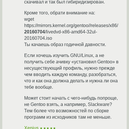
скачивал и так был гибиридизирован.
Кроме того, обрати внимание на:
wget
h
ttps://mirrors.kernel.org/gentoo//releases/x86/
20160704
/livedvd-x86-amd64-32ul-
20160704.iso
Ты качаешь образ годичной давности.
Если хочешь изучить GNU/Linux, а не
получить себе ачивку «установил Gentoo» в
несуществующий профиль, нужно прежде
чем вводить каждую команду, разобраться,
что и как она должна делать и нужна ли она
тебе вообще.
Может стоит начать с чего-нибудь попроще,
не Gentoo взять, а например, Slackware?
Тем более что возможностей по сборке
программ из исходников там не меньше.
Xenius
★★★★★