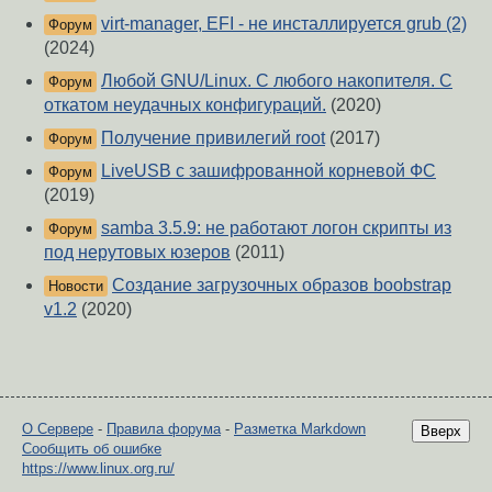
virt-manager, EFI - не инсталлируется grub (2)
Форум
(2024)
Любой GNU/Linux. С любого накопителя. С
Форум
откатом неудачных конфигураций.
(2020)
Получение привилегий root
(2017)
Форум
LiveUSB с зашифрованной корневой ФС
Форум
(2019)
samba 3.5.9: не работают логон скрипты из
Форум
под нерутовых юзеров
(2011)
Создание загрузочных образов boobstrap
Новости
v1.2
(2020)
О Сервере
-
Правила форума
-
Разметка Markdown
Вверх
Сообщить об ошибке
https://www.linux.org.ru/