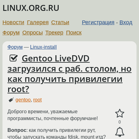
LINUX.ORG.RU
Новости
Галерея
Статьи
Регистрация
-
Вход
Форум
Опросы
Трекер
Поиск
Форум
—
Linux-install
Gentoo LiveDVD
загрузился с раб. столом, но
как получить привилегии
root?
gentoo
,
root
Доброго времени, уважаемые
программисты, почтенные форумчане!
0
Вопрос
: как получить привилегии рут,
чтобы запускать команды fdisk, mount итд?