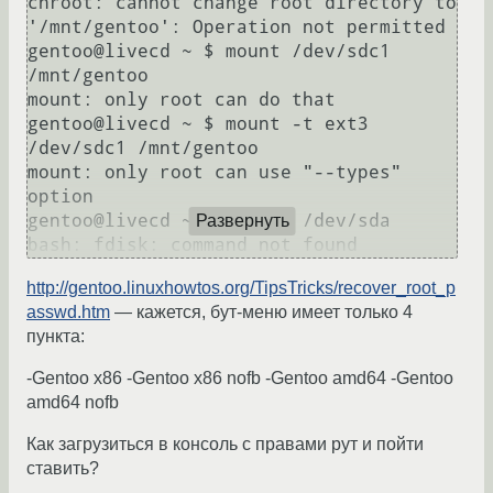
chroot: cannot change root directory to 
'/mnt/gentoo': Operation not permitted

gentoo@livecd ~ $ mount /dev/sdc1 
/mnt/gentoo

mount: only root can do that

gentoo@livecd ~ $ mount -t ext3 
/dev/sdc1 /mnt/gentoo    

mount: only root can use "--types" 
option

gentoo@livecd ~ $ fdisk  /dev/sda

Развернуть
http://gentoo.linuxhowtos.org/TipsTricks/recover_root_p
asswd.htm
— кажется, бут-меню имеет только 4
пункта:
-Gentoo x86 -Gentoo x86 nofb -Gentoo amd64 -Gentoo
amd64 nofb
Как загрузиться в консоль с правами рут и пойти
ставить?