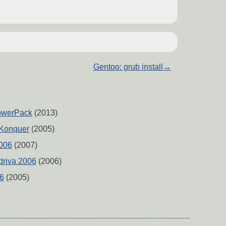
Gentoo: grub install
→
owerPack
(2013)
 Konquer
(2005)
2006
(2007)
riva 2006
(2006)
6
(2005)