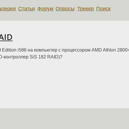
алерея
Статьи
Форум
Опросы
Трекер
Поиск
RAID
d Edition i586 на компьютер с процессором AMD Athlon 280
D-контроллер SiS 182 RAID)?