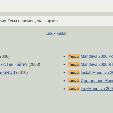
ему. Тема перемещена в архив.
Linux-install
2006)
Mandriva 2006 P
Форум
4x2. Где найти?
(2008)
Mandriva 2006 &
Форум
ся GRUB
(2010)
Install Mandriva 
Форум
Инстапяция Mand
Форум
lirc+Mandriva 200
Форум