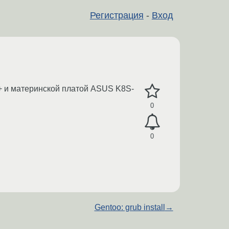
Регистрация
-
Вход
0+ и материнской платой ASUS K8S-
0
0
Gentoo: grub install
→