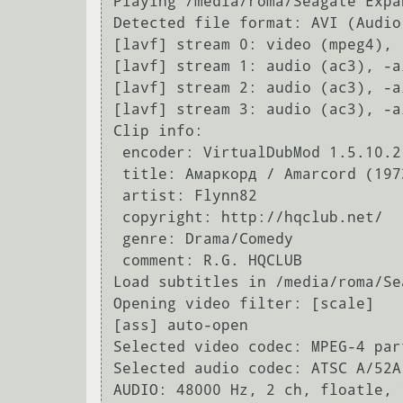
Playing /media/roma/Seagate Expa
Detected file format: AVI (Audio
[lavf] stream 0: video (mpeg4), -
[lavf] stream 1: audio (ac3), -ai
[lavf] stream 2: audio (ac3), -ai
[lavf] stream 3: audio (ac3), -ai
Clip info:

 encoder: VirtualDubMod 1.5.10.2 (build 2542/release)

 title: Амаркорд / Amarсord (1973) BDRip

 artist: Flynn82

 copyright: http://hqclub.net/

 genre: Drama/Comedy

 comment: R.G. HQCLUB

Load subtitles in /media/roma/Se
Opening video filter: [scale]

[ass] auto-open

Selected video codec: MPEG-4 par
Selected audio codec: ATSC A/52A
AUDIO: 48000 Hz, 2 ch, floatle, 