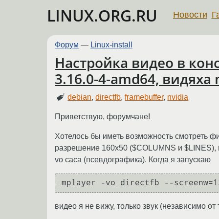
LINUX.ORG.RU
Новости
Г
Форум
—
Linux-install
Настройка видео в конс
3.16.0-4-amd64, видяха 
debian
,
directfb
,
framebuffer
,
nvidia
Приветствую, форумчане!
Хотелось бы иметь возможность смотреть фил
разрешение 160x50 ($COLUMNS и $LINES), ка
vo caca (псевдографика). Когда я запускаю
видео я не вижу, только звук (независимо о