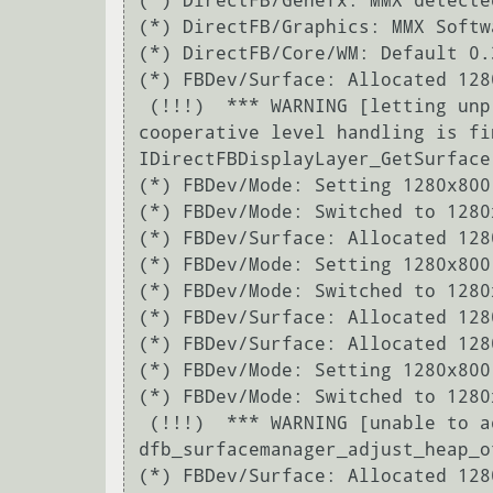
(*) DirectFB/Genefx: MMX detecte
(*) DirectFB/Graphics: MMX Softw
(*) DirectFB/Core/WM: Default 0.
(*) FBDev/Surface: Allocated 128
 (!!!)  *** WARNING [letting unprivileged IDirectFBDisplayLayer::GetSurface() call pass until 
cooperative level handling is fi
IDirectFBDisplayLayer_GetSurface(
(*) FBDev/Mode: Setting 1280x800 
(*) FBDev/Mode: Switched to 1280
(*) FBDev/Surface: Allocated 128
(*) FBDev/Mode: Setting 1280x800 
(*) FBDev/Mode: Switched to 1280
(*) FBDev/Surface: Allocated 128
(*) FBDev/Surface: Allocated 128
(*) FBDev/Mode: Setting 1280x800 
(*) FBDev/Mode: Switched to 1280
 (!!!)  *** WARNING [unable to adjust heap offset] *** [../../../systems/fbdev/surfacemanager.c:167 in 
dfb_surfacemanager_adjust_heap_of
(*) FBDev/Surface: Allocated 128