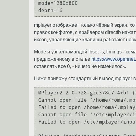
mode=1280x800

mplayer отображает только чёрный экран, хо
правок конфигов, с драйвером directfb нажат
иксов, управляющие клавиши работают норм
Mode я узнал командой fbset -s, timings - к
предложенному в статье
https://www.opennet.
оставлять все 0, - ничего не изменилось.
Ниже привожу стандартный вывод mplayer в к
MPlayer2 2.0-728-g2c378c7-4+b1 (
Cannot open file '/home/roma/.mp
Failed to open /home/roma/.mplay
Cannot open file '/etc/mplayer/i
Failed to open /etc/mplayer/input