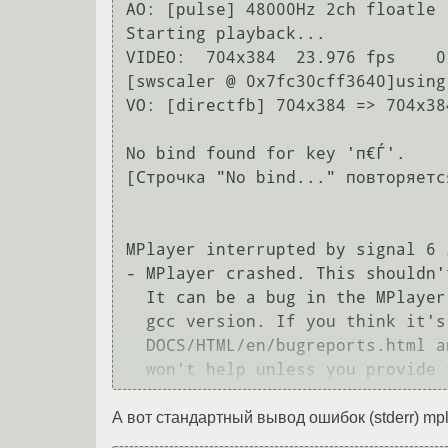
AO: [pulse] 48000Hz 2ch floatle 
Starting playback...

VIDEO:  704x384  23.976 fps    0
[swscaler @ 0x7fc30cff3640]using
VO: [directfb] 704x384 => 704x384
No bind found for key 'п€Ѓ'.

[Строчка "No bind..." повторяетс
MPlayer interrupted by signal 6 
- MPlayer crashed. This shouldn'
  It can be a bug in the MPlayer code _or_ in your drivers _or_ in your

  gcc version. If you think it's MPlayer's fault, please read

  DOCS/HTML/en/bugreports.html and follow the instructions there. We can't and

А вот стандартный вывод ошибок (stderr) mpl