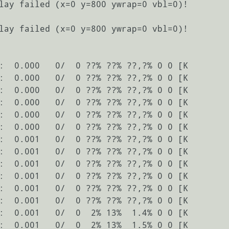
lay failed (x=0 y=800 ywrap=0 vbl=0)!

lay failed (x=0 y=800 ywrap=0 vbl=0)!

:  0.000   0/  0 ??% ??% ??,?% 0 0 [K

:  0.000   0/  0 ??% ??% ??,?% 0 0 [K

:  0.000   0/  0 ??% ??% ??,?% 0 0 [K

:  0.000   0/  0 ??% ??% ??,?% 0 0 [K

:  0.000   0/  0 ??% ??% ??,?% 0 0 [K

:  0.000   0/  0 ??% ??% ??,?% 0 0 [K

:  0.001   0/  0 ??% ??% ??,?% 0 0 [K

:  0.001   0/  0 ??% ??% ??,?% 0 0 [K

:  0.001   0/  0 ??% ??% ??,?% 0 0 [K

:  0.001   0/  0 ??% ??% ??,?% 0 0 [K

:  0.001   0/  0 ??% ??% ??,?% 0 0 [K

:  0.001   0/  0 ??% ??% ??,?% 0 0 [K

:  0.001   0/  0  2% 13%  1.4% 0 0 [K

:  0.001   0/  0  2% 13%  1.5% 0 0 [K
