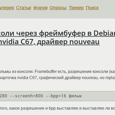
алерея
Статьи
Форум
Опросы
Трекер
Поиск
оли через фреймбуфер в Debian 
nvidia C67, драйвер nouveau
ьмы из консоли. Framebuffer есть, разрешение консоли (как
рточка nvidia C67, графический драйвер nouveau, но mplay
т того, какое разрешение и bpp выставляю и выставляю ли в