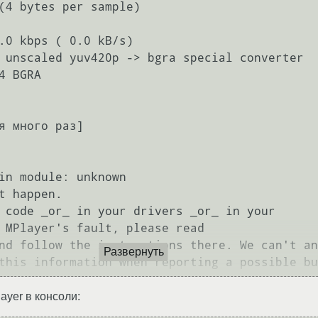
(4 bytes per sample)

.0 kbps ( 0.0 kB/s)

 unscaled yuv420p -> bgra special converter

 BGRA

я много раз]

in module: unknown

t happen.

Развернуть
ayer в консоли: