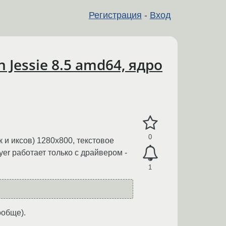
Регистрация
-
Вход
Jessie 8.5 amd64, ядро
0
 и иксов) 1280x800, текстовое
er работает только с драйвером -
1
ообще).