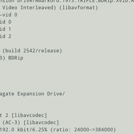
nsion Drive/Amarkord.1973.TRIPLE.BDRip.XviD.A
 Video Interleaved) (libavformat)

vid 0

d 0

d 1

d 2

agate Expansion Drive/

t 2 [libavcodec]

 (AC-3) [libavcodec]

192.0 kbit/6.25% (ratio: 24000->384000)
