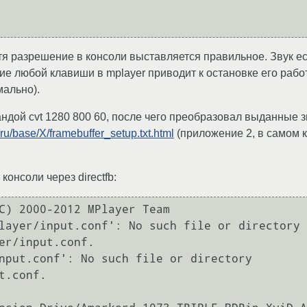
тя разрешение в консоли выставляется правильное. Звук есть
ие любой клавиши в mplayer приводит к остановке его работ
ально).
омандой cvt 1280 800 60, после чего преобразовал выданные 
ru/base/X/framebuffer_setup.txt.html
(приложение 2, в самом к
онсоли через directfb:
C) 2000-2012 MPlayer Team

layer/input.conf': No such file or directory

er/input.conf.

nput.conf': No such file or directory

.conf.
