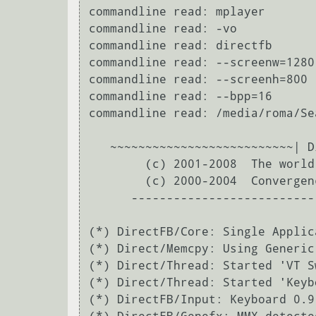
commandline read: mplayer

commandline read: -vo

commandline read: directfb

commandline read: --screenw=1280

commandline read: --screenh=800

commandline read: --bpp=16

commandline read: /media/roma/Se
   ~~~~~~~~~~~~~~~~~~~~~~~~~~| DirectFB 1.2.10 |~~~~~~~~~~~~~~~~~~~~~~~~~~

        (c) 2001-2008  The world wide DirectFB Open Source Community

        (c) 2000-2004  Convergence (integrated media) GmbH

      ----------------------------------------------------------------

(*) DirectFB/Core: Single Applic
(*) Direct/Memcpy: Using Generic
(*) Direct/Thread: Started 'VT S
(*) Direct/Thread: Started 'Keyb
(*) DirectFB/Input: Keyboard 0.9