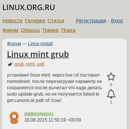
LINUX.ORG.RU
Новости
Галерея
Статьи
Регистрация
-
Вход
Форум
Опросы
Трекер
Поиск
Форум
—
Linux-install
Linux mint grub
grub
,
mint
,
uefi
установил linux mint. через live cd поставил
nomodeset. после перезагрузки параметр не
0
сохраняется после вычитал что надо делать
sudo update-grub, но не получается falied to
get canonical path of '/cow'.
1
stalkerslepoy1
16.08.2015 11:50:19 +00:00