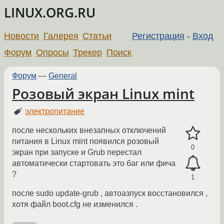
LINUX.ORG.RU
Новости
Галерея
Статьи
Регистрация
-
Вход
Форум
Опросы
Трекер
Поиск
Форум
—
General
Розовый экран Linux mint
электропитание
после нескольких внезапных отключений
питания в Linux mint появился розовый
0
экран при запуске и Grub перестал
автоматически стартовать это баг или фича
?
1
после sudo update-grub , автоазпуск восстановился ,
хотя файл boot.cfg не изменился .