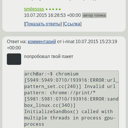
smilessss
★★★★★
10.07.2015 16:28:53 +00:00
автор топика
Показать ответы
Ссылка
Ответ на:
комментарий
от i-rinat
10.07.2015 15:23:19
+00:00
попробовал твой пакет
arch@ar:~$ chromium 

[5949:5949:0710/193916:ERROR:url_
pattern_set.cc(240)] Invalid url 
pattern: chrome://print/*

[5981:5981:0710/193916:ERROR:sand
box_linux.cc(340)] 
InitializeSandbox() called with 
multiple threads in process gpu-
process
