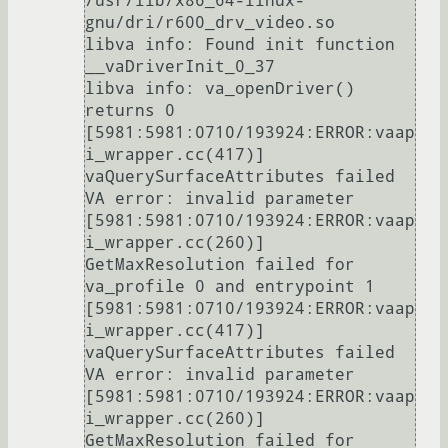
/usr/lib/x86_64-linux-
gnu/dri/r600_drv_video.so

libva info: Found init function 
__vaDriverInit_0_37

libva info: va_openDriver() 
returns 0

[5981:5981:0710/193924:ERROR:vaap
i_wrapper.cc(417)] 
vaQuerySurfaceAttributes failed 
VA error: invalid parameter

[5981:5981:0710/193924:ERROR:vaap
i_wrapper.cc(260)] 
GetMaxResolution failed for 
va_profile 0 and entrypoint 1

[5981:5981:0710/193924:ERROR:vaap
i_wrapper.cc(417)] 
vaQuerySurfaceAttributes failed 
VA error: invalid parameter

[5981:5981:0710/193924:ERROR:vaap
i_wrapper.cc(260)] 
GetMaxResolution failed for 