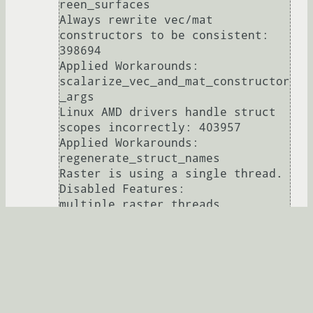
reen_surfaces

Always rewrite vec/mat 
constructors to be consistent: 
398694

Applied Workarounds: 
scalarize_vec_and_mat_constructor
_args

Linux AMD drivers handle struct 
scopes incorrectly: 403957

Applied Workarounds: 
regenerate_struct_names

Raster is using a single thread.

Disabled Features: 
multiple_raster_threads

Version Information

Data exported	7/10/2015, 
7:41:33 PM

Chrome version	
Chrome/43.0.2357.130

Operating system	Linux 
3.16.0-4-amd64
