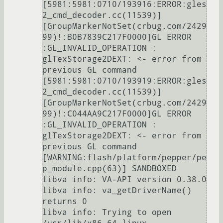
[5981:5981:0710/193916:ERROR:gles
2_cmd_decoder.cc(11539)] 
[GroupMarkerNotSet(crbug.com/2429
99)!:B0B7839C217F0000]GL ERROR 
:GL_INVALID_OPERATION : 
glTexStorage2DEXT: <- error from 
previous GL command

[5981:5981:0710/193919:ERROR:gles
2_cmd_decoder.cc(11539)] 
[GroupMarkerNotSet(crbug.com/2429
99)!:C044AA9C217F0000]GL ERROR 
:GL_INVALID_OPERATION : 
glTexStorage2DEXT: <- error from 
previous GL command

[WARNING:flash/platform/pepper/pe
p_module.cpp(63)] SANDBOXED

libva info: VA-API version 0.38.0

libva info: va_getDriverName() 
returns 0

libva info: Trying to open 