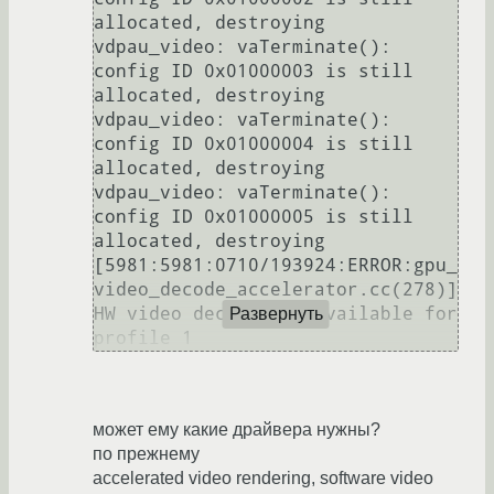
allocated, destroying

vdpau_video: vaTerminate(): 
config ID 0x01000003 is still 
allocated, destroying

vdpau_video: vaTerminate(): 
config ID 0x01000004 is still 
allocated, destroying

vdpau_video: vaTerminate(): 
config ID 0x01000005 is still 
allocated, destroying

[5981:5981:0710/193924:ERROR:gpu_
video_decode_accelerator.cc(278)] 
HW video decode not available for 
Развернуть
может ему какие драйвера нужны?
по прежнему
accelerated video rendering, software video