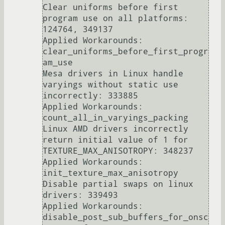
Clear uniforms before first 
program use on all platforms: 
124764, 349137

Applied Workarounds: 
clear_uniforms_before_first_progr
am_use

Mesa drivers in Linux handle 
varyings without static use 
incorrectly: 333885

Applied Workarounds: 
count_all_in_varyings_packing

Linux AMD drivers incorrectly 
return initial value of 1 for 
TEXTURE_MAX_ANISOTROPY: 348237

Applied Workarounds: 
init_texture_max_anisotropy

Disable partial swaps on linux 
drivers: 339493

Applied Workarounds: 
disable_post_sub_buffers_for_onsc