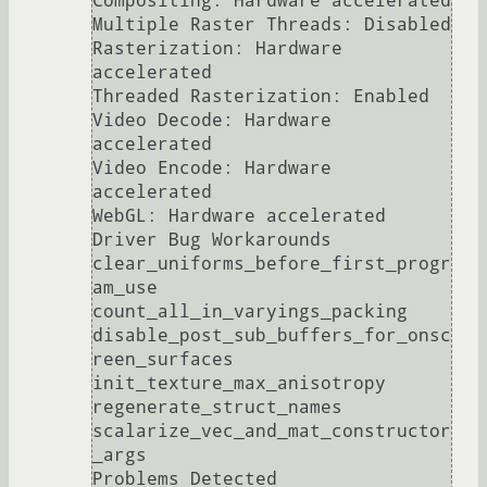
Compositing: Hardware accelerated

Multiple Raster Threads: Disabled

Rasterization: Hardware 
accelerated

Threaded Rasterization: Enabled

Video Decode: Hardware 
accelerated

Video Encode: Hardware 
accelerated

WebGL: Hardware accelerated

Driver Bug Workarounds

clear_uniforms_before_first_progr
am_use

count_all_in_varyings_packing

disable_post_sub_buffers_for_onsc
reen_surfaces

init_texture_max_anisotropy

regenerate_struct_names

scalarize_vec_and_mat_constructor
_args

Problems Detected
