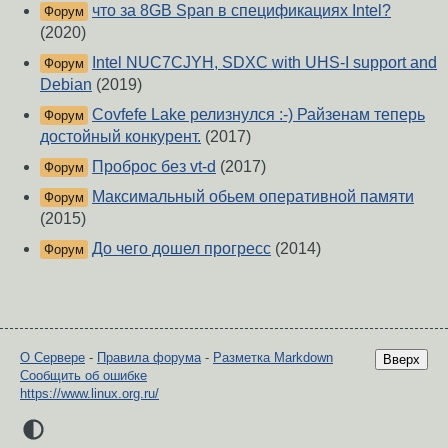
что за 8GB Span в спецификациях Intel?
Форум
(2020)
Intel NUC7CJYH, SDXC with UHS-I support and
Форум
Debian
(2019)
Covfefe Lake релизнулся :-) Райзенам теперь
Форум
достойный конкурент.
(2017)
Проброс без vt-d
(2017)
Форум
Максимальный обьем оперативной памяти
Форум
(2015)
До чего дошел прогресс
(2014)
Форум
О Сервере
-
Правила форума
-
Разметка Markdown
Вверх
Сообщить об ошибке
https://www.linux.org.ru/