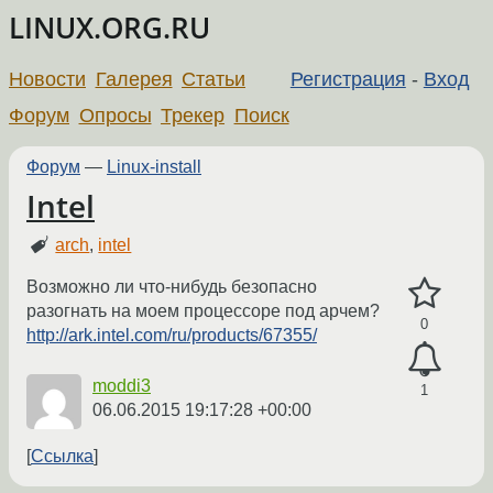
LINUX.ORG.RU
Новости
Галерея
Статьи
Регистрация
-
Вход
Форум
Опросы
Трекер
Поиск
Форум
—
Linux-install
Intel
arch
,
intel
Возможно ли что-нибудь безопасно
разогнать на моем процессоре под арчем?
0
http://ark.intel.com/ru/products/67355/
moddi3
1
06.06.2015 19:17:28 +00:00
Ссылка