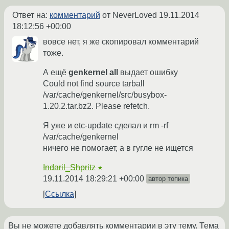
Ответ на:
комментарий
от NeverLoved
19.11.2014
18:12:56 +00:00
вовсе нет, я же скопировал комментарий
тоже.
А ещё
genkernel all
выдает ошибку
Could not find source tarball
/var/cache/genkernel/src/busybox-
1.20.2.tar.bz2. Please refetch.
Я уже и etc-update сделал и rm -rf
/var/cache/genkernel
ничего не помогает, а в гугле не ищется
Indaril_Shpritz
★
19.11.2014 18:29:21 +00:00
автор топика
Ссылка
Вы не можете добавлять комментарии в эту тему. Тема