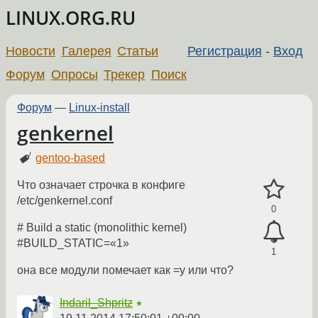
LINUX.ORG.RU
Новости
Галерея
Статьи
Регистрация
-
Вход
Форум
Опросы
Трекер
Поиск
Форум
—
Linux-install
genkernel
gentoo-based
Что означает строчка в конфиге
/etc/genkernel.conf
0
# Build a static (monolithic kernel)
#BUILD_STATIC=«1»
1
она все модули помечает как =y или что?
Indaril_Shpritz
★