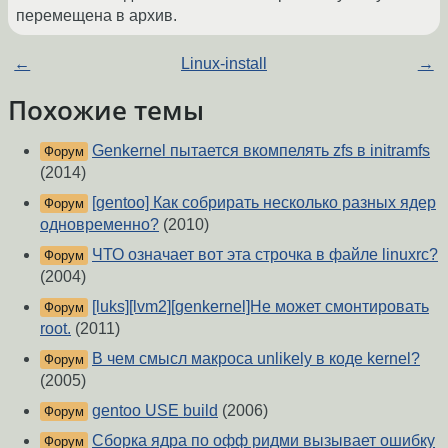
перемещена в архив.
←
Linux-install
→
Похожие темы
Genkernel пытается вкомпелять zfs в initramfs
Форум
(2014)
[gentoo] Как собрирать несколько разных ядер
Форум
одновременно?
(2010)
ЧТО означает вот эта строчка в файле linuxrc?
Форум
(2004)
[luks][lvm2][genkernel]Не может смонтировать
Форум
root.
(2011)
В чем смысл макроса unlikely в коде kernel?
Форум
(2005)
gentoo USE build
(2006)
Форум
Сборка ядра по офф ридми вызывает ошибку
Форум