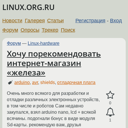
LINUX.ORG.RU
Новости
Галерея
Статьи
Регистрация
-
Вход
Форум
Опросы
Трекер
Поиск
Форум
—
Linux-hardware
Хочу порекомендовать
интернет-магазин
«железа»
arduino
,
avr
,
shields
,
отладочная плата
Очень много всякого для разработки и
отладки различных электронных устройств,
0
в том числе и роботов Сам недавно
закупался, взял arduino nano, lcd + всякой
всячины. подогнали бонус в виде модуля
1
Sd-карты. рекомендую вам, друзья