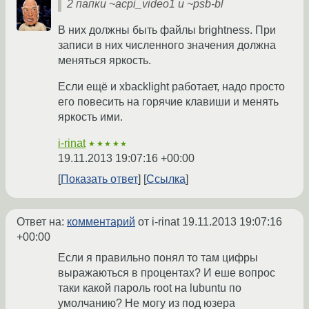
2 папки ~acpi_video1 и ~psb-bl
В них должны быть файлы brightness. При
записи в них численного значения должна
меняться яркость.
Если ещё и xbacklight работает, надо просто
его повесить на горячие клавиши и менять
яркость ими.
i-rinat
★★★★★
19.11.2013 19:07:16 +00:00
Показать ответ
Ссылка
Ответ на:
комментарий
от i-rinat
19.11.2013 19:07:16
+00:00
Если я правильно понял то там цифры
выражаються в процентах? И еше вопрос
таки какой пароль root на lubuntu по
умолчанию? Не могу из под юзера