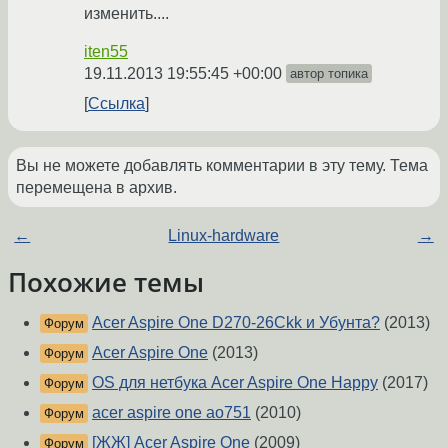
изменить....
iten55
19.11.2013 19:55:45 +00:00
автор топика
Ссылка
Вы не можете добавлять комментарии в эту тему. Тема
перемещена в архив.
←
Linux-hardware
→
Похожие темы
Acer Aspire One D270-26Ckk и Убунта?
(2013)
Форум
Acer Aspire One
(2013)
Форум
OS для нетбука Acer Aspire One Happy
(2017)
Форум
acer aspire one ao751
(2010)
Форум
[ЖЖ] Acer Aspire One
(2009)
Форум