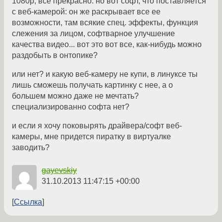
1080p, все прекрасно. но вот софт, что поставляется
с веб-камерой: он же раскрывает все ее
возможности, там всякие спец. эффекты, функция
слежения за лицом, софтварное улучшение
качества видео... вот это вот все, как-нибудь можно
раздобыть в онтопике?
или нет? и какую веб-камеру не купи, в линуксе ты
лишь сможешь получать картинку с нее, а о
большем можно даже не мечтать?
специализированно софта нет?
и если я хочу поковырять драйвера/софт веб-
камеры, мне придется пиратку в виртуалке
заводить?
gayevskiy
31.10.2013 11:47:15 +00:00
Ссылка