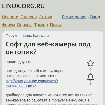
LINUX.ORG.RU
Новости
Галерея
Статьи
Регистрация
-
Вход
Форум
Опросы
Трекер
Поиск
Форум
—
Linux-hardware
Софт для веб-камеры под
онтопик?
привет друзья,
0
намедни купил веб-камеру. видео,
раскрывающее возможности:
http://www.youtube.com/watch?
1
v=zM4OvLCHmYo
драйверов для линукса конечно же нет. ну как нет.
веб-камера то работает, в mplayer'е вижу себя в