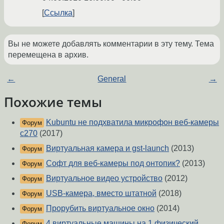
Ссылка
Вы не можете добавлять комментарии в эту тему. Тема
перемещена в архив.
←
General
→
Похожие темы
Kubuntu не подхватила микрофон веб-камеры
Форум
c270
(2017)
Виртуальная камера и gst-launch
(2013)
Форум
Софт для веб-камеры под онтопик?
(2013)
Форум
Виртуальное видео устройство
(2012)
Форум
USB-камера, вместо штатной
(2018)
Форум
Прорубить виртуальное окно
(2014)
Форум
4 виртуальные машины на 1 физический
Форум