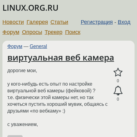
LINUX.ORG.RU
Новости
Галерея
Статьи
Регистрация
-
Вход
Форум
Опросы
Трекер
Поиск
Форум
—
General
виртуальная веб камера
дорогие мои,
0
у кого-нибудь есть опыт по настройке
виртуальной веб камеры (фейковой) ?
т.е. физически этой камеры нет, но так
0
хочеться пустить хороший мувик, общаясь с
друзьями «по вебкаму» :)
с уважением,