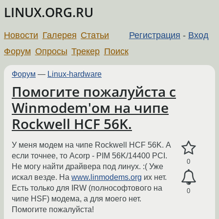
LINUX.ORG.RU
Новости
Галерея
Статьи
Регистрация
-
Вход
Форум
Опросы
Трекер
Поиск
Форум
—
Linux-hardware
Помогите пожалуйста с
Winmodem'ом на чипе
Rockwell HCF 56K.
У меня модем на чипе Rockwell HCF 56K. А
если точнее, то Acorp - PIM 56K/14400 PCI.
0
Не могу найти драйвера под линух. :( Уже
искал везде. На
www.linmodems.org
их нет.
Есть только для IRW (полнософтового на
0
чипе HSF) модема, а для моего нет.
Помогите пожалуйста!