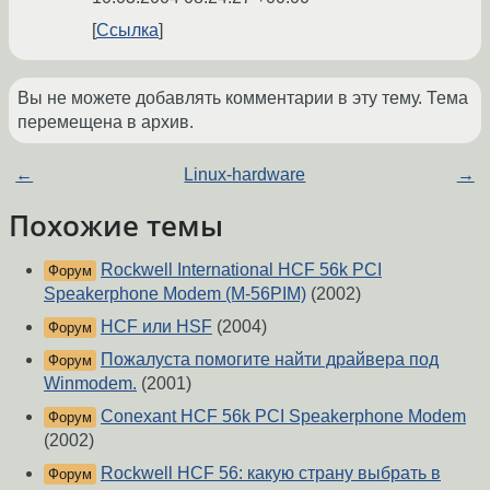
Ссылка
Вы не можете добавлять комментарии в эту тему. Тема
перемещена в архив.
←
Linux-hardware
→
Похожие темы
Rockwell International HCF 56k PCI
Форум
Speakerphone Modem (M-56PIM)
(2002)
HCF или HSF
(2004)
Форум
Пожалуста помогите найти драйвера под
Форум
Winmodem.
(2001)
Conexant HCF 56k PCI Speakerphone Modem
Форум
(2002)
Rockwell HCF 56: какую страну выбрать в
Форум