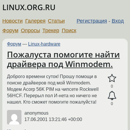
LINUX.ORG.RU
Новости
Галерея
Статьи
Регистрация
-
Вход
Форум
Опросы
Трекер
Поиск
Форум
—
Linux-hardware
Пожалуста помогите найти
драйвера под Winmodem.
Доброго времени суток! Прошу помощи в
поиске драйверов под мой Winmodem.
0
Модем Acorp 56K PIM на чипсете Rockwell
56HCF. Перерыл пол И-нета но ничего не
нашел. Кто сможет помогите пожалуйста!
0
anonymous
17.06.2001 13:21:46 +00:00