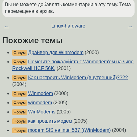
Вы не можете добавлять комментарии в эту тему. Тема
перемещена в архив.
←
Linux-hardware
→
Похожие темы
Драйвер для Winmodem
(2000)
Форум
Помогите пожалуйста с Winmodem'ом на чипе
Форум
Rockwell HCF 56K.
(2001)
Как настроить WinModem (внутренний)????
Форум
(2004)
Winmodem
(2000)
Форум
winmodem
(2005)
Форум
WinModems
(2005)
Форум
как прошить модем
(2005)
Форум
modem SIS на intel 537 ((WinModem)
(2004)
Форум