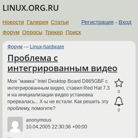
LINUX.ORG.RU
Новости
Галерея
Статьи
Регистрация
-
Вход
Форум
Опросы
Трекер
Поиск
Форум
—
Linux-hardware
Проблема с
интегрированным видео
Моя "мамка" Intel Desktop Board D865GBF с
интегрированным видео, ставил Red Hat 7.3
0
и на инициализации видео установка
прервалась... X-ы не встали. Как решить эту
проблему, помогите?
0
anonymous
10.04.2005 22:30:36 +00:00