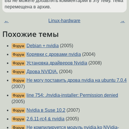
Вы не можете добавлять комментарии в эту тему. Тема
перемещена в архив.
←
Linux-hardware
→
Похожие темы
Debian + nvidia
(2005)
Форум
Корявки с дровами nvidia
(2004)
Форум
Установка драйверов Nvidia
(2008)
Форум
Дрова NVIDIA.
(2004)
Форум
Не могу поставить дрова nvidia на ubuntu 7.0.4
Форум
(2007)
line 754: ./nvidia-installer: Permission denied
Форум
(2005)
Nvidia в Suse 10.2
(2007)
Форум
2.6.11-rc4 & nvidia
(2005)
Форум
Не компилируется модуль nvidia.ko NVidia-
Форум