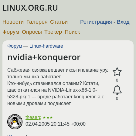
LINUX.ORG.RU
Новости
Галерея
Статьи
Регистрация
-
Вход
Форум
Опросы
Трекер
Поиск
Форум
—
Linux-hardware
nvidia+konqueror
Сабжевая связка вешает иксы и клавиатуру,
только мышка работает
0
Кто-нибудь ставкивался с таким? Кстати,
щас откатился на NVIDIA-Linux-x86-1.0-
5328-pkg1 --- вроде работает konqueror, а с
0
новыми дровами подвисает
theserg
★★★
02.04.2005 20:11:45 +00:00