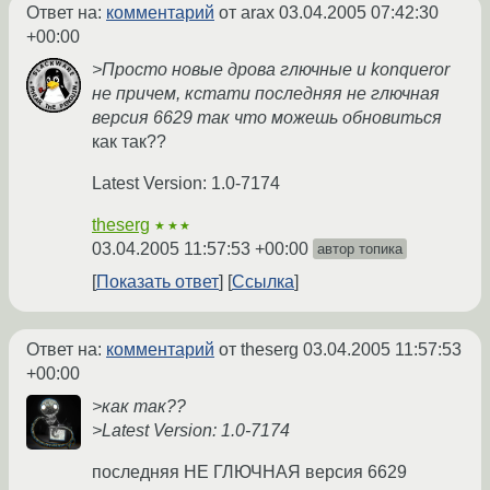
Ответ на:
комментарий
от arax
03.04.2005 07:42:30
+00:00
>Просто новые дрова глючные и konqueror
не причем, кстати последняя не глючная
версия 6629 так что можешь обновиться
как так??
Latest Version: 1.0-7174
theserg
★★★
03.04.2005 11:57:53 +00:00
автор топика
Показать ответ
Ссылка
Ответ на:
комментарий
от theserg
03.04.2005 11:57:53
+00:00
>как так??
>Latest Version: 1.0-7174
последняя НЕ ГЛЮЧНАЯ версия 6629