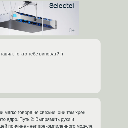
авил, то кто тебе виноват? :)
ни мягко говоря не свежие, они там хрен
то ядро. Путь 2: Выпрямить руки и
щей причине - нет прекомпиленного модуля.