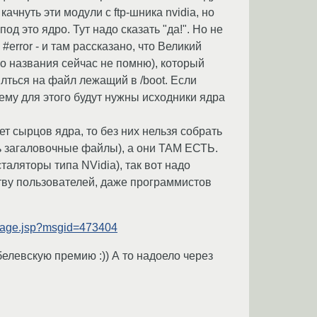
ачнуть эти модули с ftp-шника nvidia, но
под это ядро. Тут надо сказать "да!". Но не
з #error - и там рассказано, что Великий
го названия сейчас не помню), который
ылться на файл лежащий в /boot. Если
 ему для этого будут нужны исходники ядра
ет сырцов ядра, то без них нельзя собрать
ть загаловочные файлы), а они ТАМ ЕСТЬ.
нсталяторы типа NVidia), так вот надо
ству пользователей, даже программистов
ssage.jsp?msgid=473404
левскую премию :)) А то надоело через