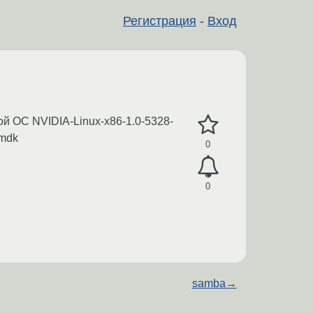
Регистрация
-
Вход
й ОС NVIDIA-Linux-x86-1.0-5328-
0mdk
0
0
samba
→