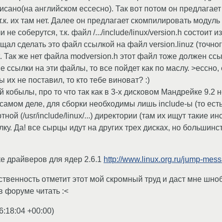
сано(на английском ессесно). Так вот потом он предлагает к
т.к. их там нет. Далее он предлагает скомпилировать модуль 
 не соберутся, т.к. файл /.../include/linux/version.h состоит и
щал сделать это файл ссылкой на файл version.linuz (точно
t. Так же нет файла modversion.h этот файл тоже должен сс
 ссылки на эти файлы, то все пойдет как по маслу. >ессно,
ы их не поставил, то кто тебе виноват? :)
 кобылы, про то что так как в 3-х дисковом Мандрейке 9.2 н
 самом деле, для сборки необходимы лишь include-ы (то ес
ной (/usr/include/linux/...) директории (там их ищут такие и
лку. Да! все сырцы идут на других трех дисках, но большин
ке драйверов для ядер 2.6.1
http://www.linux.org.ru/jump-me
енность отметит этот мой скромный труд и даст мне шнобе
в форуме читать :<
6:18:04 +00:00
)