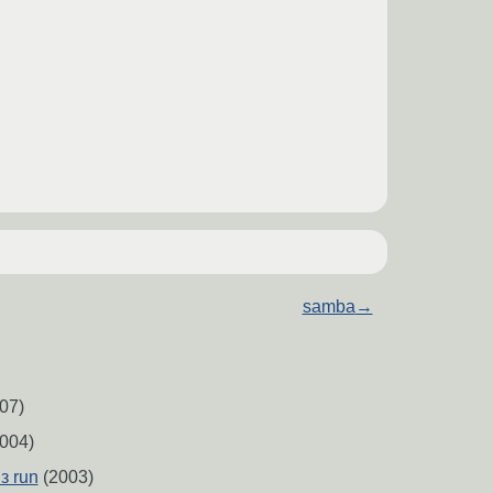
samba
→
07)
004)
з run
(2003)