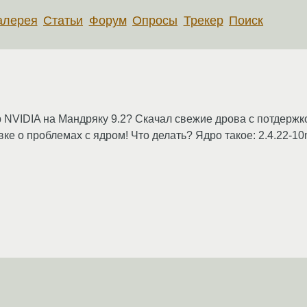
алерея
Статьи
Форум
Опросы
Трекер
Поиск
 NVIDIA на Мандряку 9.2? Скачал свежие дрова с потдержко
овке о проблемах с ядром! Что делать? Ядро такое: 2.4.22-1