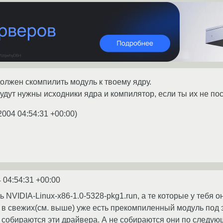
должен скомпилить модуль к твоему ядру.
будут нужны исходники ядра и компилятор, если ты их не пост
2004 04:54:31 +00:00
)
 04:54:31 +00:00
 NVIDIA-Linux-x86-1.0-5328-pkg1.run, а те которые у тебя о
а в свежих(см. выше) уже есть прекомпиленный модуль под э
 собираются эти драйвера. А не собираются они по следую