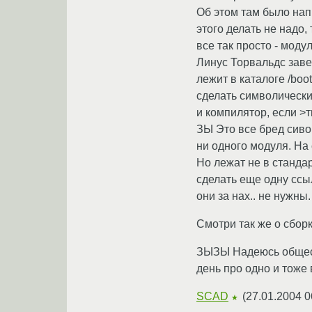
Об этом там было напи
этого делать не надо, 
все так просто - модули
Линус Торвальдс заве
лежит в каталоге /boo
сделать символические
и компилятор, если >т
ЗЫ Это все бред сивой
ни одного модуля. На
Но лежат не в стандарт
сделать еще одну ссы
они за нах.. не нужны.
Смотри так же о сбор
ЗЫЗЫ Надеюсь обществ
день про одно и тоже 
SCAD
(
27.01.2004 0
★