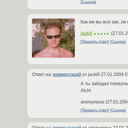
Ссылка
Как же вы все зае..ли 
jackill
(
27.01.2
★★★★★
Показать ответ
Ссылка
Ответ на:
комментарий
от jackill
27.01.2004 0
А ты забодал плеватьс
Alchi
anonymous
(
27.01.200
Показать ответ
Ссылка
Ответ на:
комментарий
от anonymous
27.01.