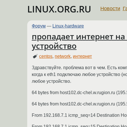
LINUX.ORG.RU
Новости
Г
Форум
—
Linux-hardware
пропадает интернет на
устройство
centos
,
network
,
интернет
Здравствуйте. проблема вот в чем. Есть компь
когда к eth1 подключаю любое устройство (но
любое устройство.
64 bytes from host102.dc-chel.w.rugion.ru (195
64 bytes from host102.dc-chel.w.rugion.ru (195
From 192.168.7.1 icmp_seq=14 Destination Ho
From 192.168.7.1 icmp_seq=15 Destination Ho