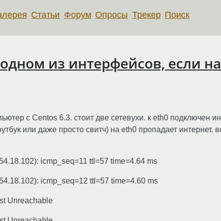
алерея
Статьи
Форум
Опросы
Трекер
Поиск
 одном из интерфейсов, если н
ютер с Centos 6.3. стоит две сетевухи. к eth0 подключен инт
утбук или даже просто свитч) на eth0 пропадает интернет. в
.54.18.102): icmp_seq=11 ttl=57 time=4.64 ms
.54.18.102): icmp_seq=12 ttl=57 time=4.60 ms
st Unreachable
st Unreachable