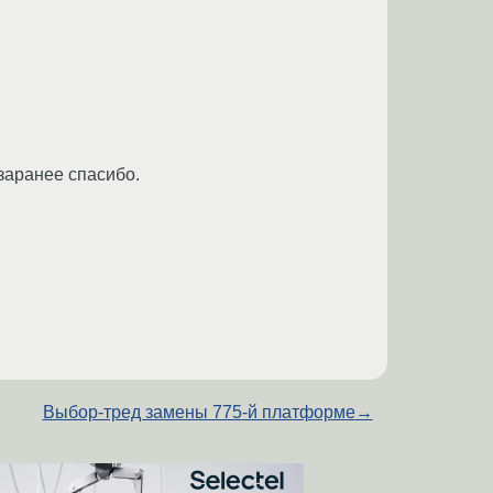
 заранее спасибо.
Выбор-тред замены 775-й платформе
→