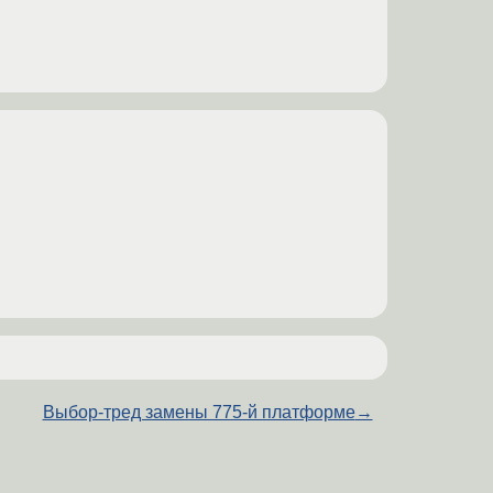
Выбор-тред замены 775-й платформе
→