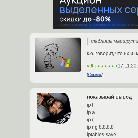
таблицы маршрутиз
к.о. говорит, что их и 
v9lij
(
17.11.20
★★★★★
Ссылка
показывай вывод
ip l
ip a
ip r
ip r g 8.8.8.8
iptables-save