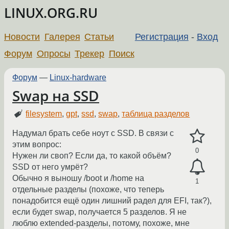
LINUX.ORG.RU
Новости
Галерея
Статьи
Регистрация
-
Вход
Форум
Опросы
Трекер
Поиск
Форум
—
Linux-hardware
Swap на SSD
filesystem
,
gpt
,
ssd
,
swap
,
таблица разделов
Надумал брать себе ноут с SSD. В связи с
этим вопрос:
0
Нужен ли своп? Если да, то какой объём?
SSD от него умрёт?
Обычно я выношу /boot и /home на
1
отдельные разделы (похоже, что теперь
понадобится ещё один лишний радел для EFI, так?),
если будет swap, получается 5 разделов. Я не
люблю extended-разделы, потому, похоже, мне