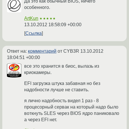
Да это как обычный BIOS, ничего
особенного.
ArtKun
★★★★★
13.10.2012 18:58:09 +00:00
Ссылка
Ответ на:
комментарий
от CYB3R
13.10.2012
18:04:51 +00:00
все это хранится в биос, вылазь из
криокамеры.
EFI загрузка штука забавная но без
надобности лучше не ставить.
я лично надобность видел 1 раз - 8
процесорный сервак на который надо было
воткнуть SLES через BIOS ядро паниковало
а через EFI нет.