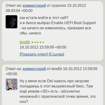
Ответ на:
комментарий
от vyazovoi
15.10.2012
08:43:04 +00:00
как кстати войти в этот uefi?
я в биосе выбрал Enable UEFI Boot Support
- но ничего не изменилось, проверил все
эФы -ничего
teod0r
★★★★★
16.10.2012 15:59:09 +00:00
Показать ответ
Ссылка
Ответ на:
комментарий
от teod0r
16.10.2012 15:59:09
+00:00
Ну у меня если Del нажать при загрузке
попадаешь в этот мышевозный биос. Там
ещё режим «3D» есть - абсолютно
ненужный с практической точки зрения, это
оно?