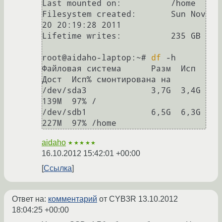
Last mounted on:          /home

Filesystem created:       Sun Nov 
20 20:19:28 2011

Lifetime writes:          235 GB

root@aidaho-laptop:~# 
df
 -h

Файловая система      Разм  Исп  
Дост  Исп% смонтирована на

/dev/sda3             3,7G  3,4G  
139M  97% /

/dev/sdb1             6,5G  6,3G  
aidaho
★★★★★
16.10.2012 15:42:01 +00:00
Ссылка
Ответ на:
комментарий
от CYB3R
13.10.2012
18:04:25 +00:00