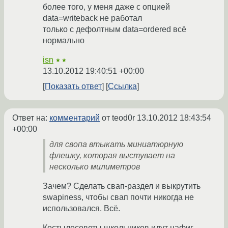
более того, у меня даже с опцией
data=writeback не работал
только с дефолтным data=ordered всё
нормально
isn
★★
13.10.2012 19:40:51 +00:00
Показать ответ
Ссылка
Ответ на:
комментарий
от teod0r
13.10.2012 18:43:54
+00:00
для свопа втыкать миниатюрную
флешку, которая выстувает на
несколько милиметров
Зачем? Сделать свап-раздел и выкрутить
swapiness, чтобы свап почти никогда не
использовался. Всё.
Костылесоветы школьников идут нафиг.