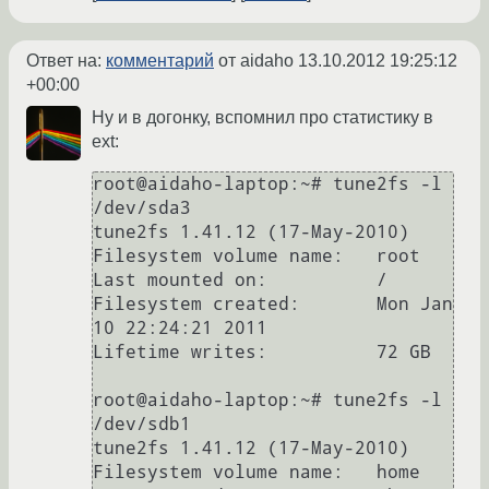
Ответ на:
комментарий
от aidaho
13.10.2012 19:25:12
+00:00
Ну и в догонку, вспомнил про статистику в
ext:
root@aidaho-laptop:~# tune2fs -l 
/dev/sda3

tune2fs 1.41.12 (17-May-2010)

Filesystem volume name:   root

Last mounted on:          /

Filesystem created:       Mon Jan 
10 22:24:21 2011

Lifetime writes:          72 GB

root@aidaho-laptop:~# tune2fs -l 
/dev/sdb1

tune2fs 1.41.12 (17-May-2010)

Filesystem volume name:   home
