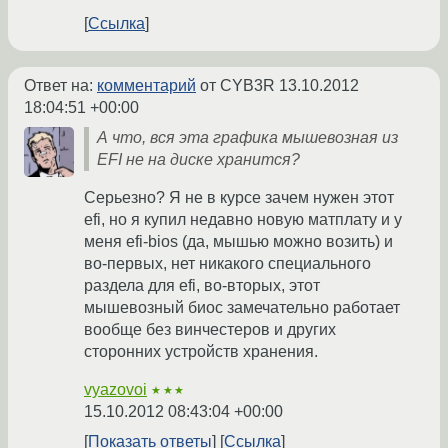
Ссылка
Ответ на:
комментарий
от CYB3R
13.10.2012
18:04:51 +00:00
А что, вся эта графика мышевозная из
EFI не на диске хранится?
Серьезно? Я не в курсе зачем нужен этот
efi, но я купил недавно новую матплату и у
меня efi-bios (да, мышью можно возить) и
во-первых, нет никакого специального
раздела для efi, во-вторых, этот
мышевозный биос замечательно работает
вообще без винчестеров и других
сторонних устройств хранения.
vyazovoi
★★★
15.10.2012 08:43:04 +00:00
Показать ответы
Ссылка