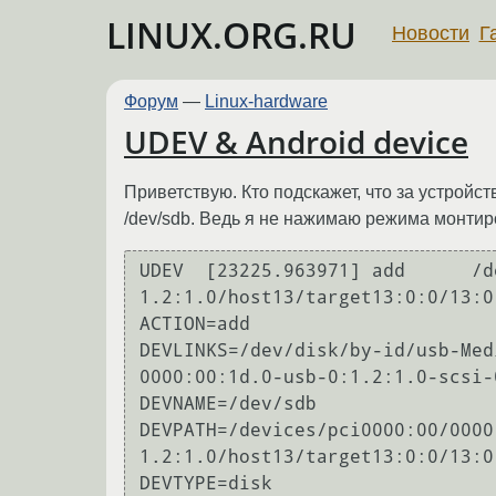
LINUX.ORG.RU
Новости
Г
Форум
—
Linux-hardware
UDEV & Android device
Приветствую. Кто подскажет, что за устройс
/dev/sdb. Ведь я не нажимаю режима монтир
UDEV  [23225.963971] add      /d
1.2:1.0/host13/target13:0:0/13:0
ACTION=add

DEVLINKS=/dev/disk/by-id/usb-Med
0000:00:1d.0-usb-0:1.2:1.0-scsi-0
DEVNAME=/dev/sdb

DEVPATH=/devices/pci0000:00/0000
1.2:1.0/host13/target13:0:0/13:0
DEVTYPE=disk
