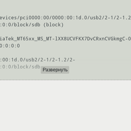
evices/pci0000:00/0000:00:1d.0/usb2/2-1/2-1.2
:0:0/block/sdb (block)

iaTek_MT65xx_MS_MT-lXX8UCVFKX7DvCRxnCVGkmgC-0
:0:0:0

:00:1d.0/usb2/2-1/2-1.2/2-
:0:0/block/sdb

Развернуть
0\x20\x20\x20\x20\x20

.2:1.0-scsi-0:0:0:0

-0_1_2_1_0-scsi-0_0_0_0
