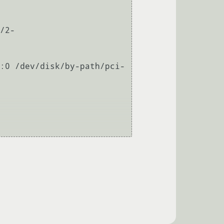
/2-
:0 /dev/disk/by-path/pci-