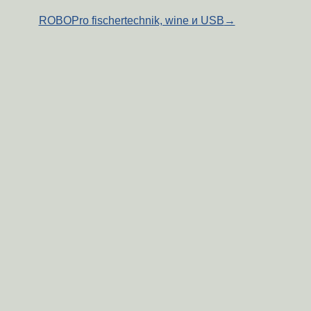
ROBOPro fischertechnik, wine и USB
→
ка вставлена в этот картридер?