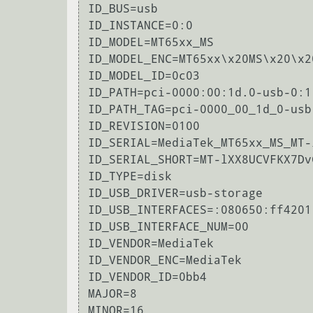
ID_BUS=usb

ID_INSTANCE=0:0

ID_MODEL=MT65xx_MS

ID_MODEL_ENC=MT65xx\x20MS\x20\x2
ID_MODEL_ID=0c03

ID_PATH=pci-0000:00:1d.0-usb-0:1
ID_PATH_TAG=pci-0000_00_1d_0-usb
ID_REVISION=0100

ID_SERIAL=MediaTek_MT65xx_MS_MT-
ID_SERIAL_SHORT=MT-lXX8UCVFKX7Dv
ID_TYPE=disk

ID_USB_DRIVER=usb-storage

ID_USB_INTERFACES=:080650:ff4201:
ID_USB_INTERFACE_NUM=00

ID_VENDOR=MediaTek

ID_VENDOR_ENC=MediaTek

ID_VENDOR_ID=0bb4

MAJOR=8

MINOR=16
