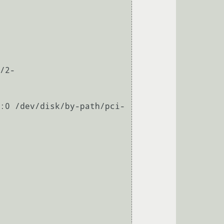
/2-
:0 /dev/disk/by-path/pci-