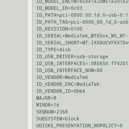
ID_MODEL_ENC=MT65xx\x20MS\x20\x2
ID_MODEL_ID=0c03

ID_PATH=pci-0000:00:1d.0-usb-0:1
ID_PATH_TAG=pci-0000_00_1d_0-usb
ID_REVISION=0100

ID_SERIAL=MediaTek_MT65xx_MS_MT-
ID_SERIAL_SHORT=MT-lXX8UCVFKX7Dv
ID_TYPE=disk

ID_USB_DRIVER=usb-storage

ID_USB_INTERFACES=:080650:ff4201:
ID_USB_INTERFACE_NUM=00

ID_VENDOR=MediaTek

ID_VENDOR_ENC=MediaTek

ID_VENDOR_ID=0bb4

MAJOR=8

MINOR=16

SEQNUM=2368

SUBSYSTEM=block

UDISKS_PRESENTATION_NOPOLICY=0
