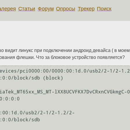
алерея
Статьи
Форум
Опросы
Трекер
Поиск
тво видит линукс при подключении андроид девайса ( в моем
ования флешки. Что за блоковое устройство появляется?
evices/pci0000:00/0000:00:1d.0/usb2/2-1/2-1.2
:0:0/block/sdb (block)

iaTek_MT65xx_MS_MT-lXX8UCVFKX7DvCRxnCVGkmgC-0
:0:0:0

:00:1d.0/usb2/2-1/2-1.2/2-
:0:0/block/sdb
