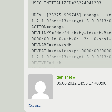
USEC_INITIALIZED=23224941203

UDEV  [23225.999746] change   /d
1.2:1.0/host13/target13:0:0/13:0
ACTION=change

DEVLINKS=/dev/disk/by-id/usb-Med
0000:00:1d.0-usb-0:1.2:1.0-scsi-0
DEVNAME=/dev/sdb

DEVPATH=/devices/pci0000:00/0000
1.2:1.0/host13/target13:0:0/13:0
DEVTYPE=disk

ID_BUS=usb

ID_INSTANCE=0:0

denisnet
★
ID_MODEL=MT65xx_MS

05.06.2012 14:55:17 +00:00
ID_MODEL_ENC=MT65xx\x20MS\x20\x2
ID_MODEL_ID=0c03

ID_PATH=pci-0000:00:1d.0-usb-0:1
ID_PATH_TAG=pci-0000_00_1d_0-usb
Ссылка
ID_REVISION=0100
