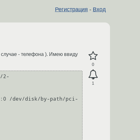
Регистрация
-
Вход
 случае - телефона ). Имею ввиду
0
/2-
1
:0 /dev/disk/by-path/pci-