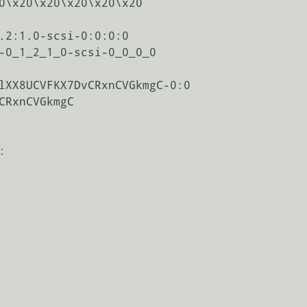
0\x20\x20\x20\x20\x20

.2:1.0-scsi-0:0:0:0

-0_1_2_1_0-scsi-0_0_0_0

lXX8UCVFKX7DvCRxnCVGkmgC-0:0

CRxnCVGkmgC


