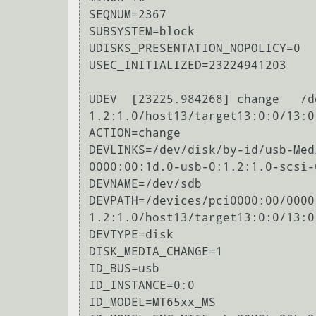
SEQNUM=2367

SUBSYSTEM=block

UDISKS_PRESENTATION_NOPOLICY=0

USEC_INITIALIZED=23224941203

UDEV  [23225.984268] change   /d
1.2:1.0/host13/target13:0:0/13:0
ACTION=change

DEVLINKS=/dev/disk/by-id/usb-Med
0000:00:1d.0-usb-0:1.2:1.0-scsi-0
DEVNAME=/dev/sdb

DEVPATH=/devices/pci0000:00/0000
1.2:1.0/host13/target13:0:0/13:0
DEVTYPE=disk

DISK_MEDIA_CHANGE=1

ID_BUS=usb

ID_INSTANCE=0:0

ID_MODEL=MT65xx_MS
