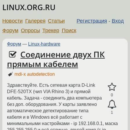
LINUX.ORG.RU
Новости
Галерея
Статьи
Регистрация
-
Вход
Форум
Опросы
Трекер
Поиск
Форум
—
Linux-hardware
Соединение двух ПК
прямым кабелем
mdi-x autodetection
Здравствуйте. Есть сетевая карта D-Link
DFE-520TX (чип VIA Rhino 3) и прямой
0
кабель. Задача - соединить два компьютера
без доп. оборудования. У карты заявлено
автоматическое детектирование типа
1
кабеля и в Windows всё работает с
минимальными настройками - ip 192.168.0.1, маска
255.255.255.0 и всё отлично, другой комп (с ip