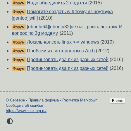
Надо объединить 2 подсети
(2015)
Форум
Помогите создать wifi точку из ноутбука
Форум
[gentoo][wifi]
(2010)
[ubuntu64][ubuntu32]не настроить локалку. И
Форум
вопрос по 3g модему.
(2011)
Локальная сеть linux <-> windows
(2010)
Форум
Проблемы с интернетом в Arch
(2012)
Форум
Пропинговать два пк из разных сетей
(2016)
Форум
Пропинговать два пк из разных сетей
(2016)
Форум
О Сервере
-
Правила форума
-
Разметка Markdown
Вверх
Сообщить об ошибке
https://www.linux.org.ru/