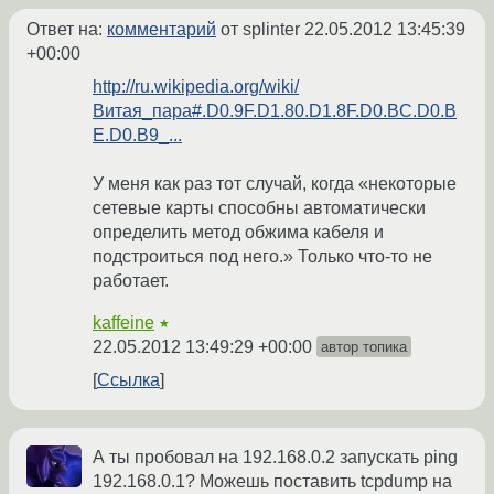
Ответ на:
комментарий
от splinter
22.05.2012 13:45:39
+00:00
http://ru.wikipedia.org/wiki/
Витая_пара#.D0.9F.D1.80.D1.8F.D0.BC.D0.B
E.D0.B9_...
У меня как раз тот случай, когда «некоторые
сетевые карты способны автоматически
определить метод обжима кабеля и
подстроиться под него.» Только что-то не
работает.
kaffeine
★
22.05.2012 13:49:29 +00:00
автор топика
Ссылка
А ты пробовал на 192.168.0.2 запускать ping
192.168.0.1? Можешь поставить tcpdump на