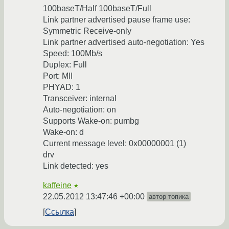
100baseT/Half 100baseT/Full
Link partner advertised pause frame use:
Symmetric Receive-only
Link partner advertised auto-negotiation: Yes
Speed: 100Mb/s
Duplex: Full
Port: MII
PHYAD: 1
Transceiver: internal
Auto-negotiation: on
Supports Wake-on: pumbg
Wake-on: d
Current message level: 0x00000001 (1)
drv
Link detected: yes
kaffeine
★
22.05.2012 13:47:46 +00:00
автор топика
Ссылка