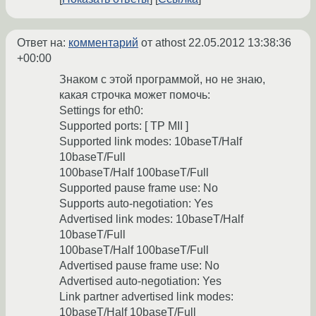
Ответ на:
комментарий
от athost
22.05.2012 13:38:36
+00:00
Знаком с этой программой, но не знаю,
какая строчка может помочь:
Settings for eth0:
Supported ports: [ TP MII ]
Supported link modes: 10baseT/Half
10baseT/Full
100baseT/Half 100baseT/Full
Supported pause frame use: No
Supports auto-negotiation: Yes
Advertised link modes: 10baseT/Half
10baseT/Full
100baseT/Half 100baseT/Full
Advertised pause frame use: No
Advertised auto-negotiation: Yes
Link partner advertised link modes:
10baseT/Half 10baseT/Full