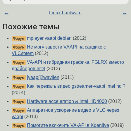
←
Linux-hardware
→
Похожие темы
mplayer vaapi debian
(2012)
Форум
Не могу завести VAAPI на сандике с
Форум
VLC/totem
(2012)
VA-API и гибридная графика. FGLRX вместо
Форум
драйверов Intel
(2013)
[vaapi]2wavilen
(2011)
Форум
Как пережать видео gstreamer-vaapi intel hd ?
Форум
(2014)
Hardware acceleration & Intel HD4000
(2012)
Форум
Аппаратное ускорение видео в VLC через
Форум
vaapi
(2013)
Помогите включить VA-API в Kdenlive
(2019)
Форум