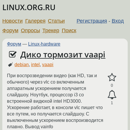
LINUX.ORG.RU
Новости
Галерея
Статьи
Регистрация
-
Вход
Форум
Опросы
Трекер
Поиск
Форум
—
Linux-hardware
Дико тормозит vaapi
debian
,
intel
,
vaapi
При воспрозведении видео (как HD, так и
обычного) через vlc со включенным
0
аппаратным ускорением получается
слайдшоу. Ноутбук, процессор i3 со
встроенной видюхой intel HD3000.
1
Ускорение работает, в консоли vlc пишет что
все путем, но получается слайдшоу. С
выключенным ускорением воспроизводится
плавно. Вывод vainfo