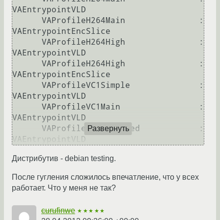
VAEntrypointVLD

      VAProfileH264Main               : 
VAEntrypointEncSlice

      VAProfileH264High               : 
VAEntrypointVLD

      VAProfileH264High               : 
VAEntrypointEncSlice

      VAProfileVC1Simple              : 
VAEntrypointVLD

      VAProfileVC1Main                : 
VAEntrypointVLD

      VAProfileVC1Advanced            : 
Развернуть
Дистрибутив - debian testing.
После гугления сложилось впечатление, что у всех
работает. Что у меня не так?
curufinwe
★★★★★