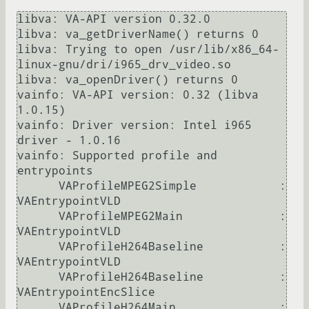
libva: VA-API version 0.32.0

libva: va_getDriverName() returns 0

libva: Trying to open /usr/lib/x86_64-
linux-gnu/dri/i965_drv_video.so

libva: va_openDriver() returns 0

vainfo: VA-API version: 0.32 (libva 
1.0.15)

vainfo: Driver version: Intel i965 
driver - 1.0.16

vainfo: Supported profile and 
entrypoints

      VAProfileMPEG2Simple            : 
VAEntrypointVLD

      VAProfileMPEG2Main              : 
VAEntrypointVLD

      VAProfileH264Baseline           : 
VAEntrypointVLD

      VAProfileH264Baseline           : 
VAEntrypointEncSlice

      VAProfileH264Main               : 