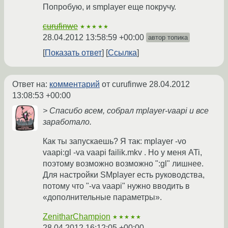
Попробую, и smplayer еще покручу.
curufinwe
★★★★★
28.04.2012 13:58:59 +00:00
автор топика
Показать ответ
Ссылка
Ответ на:
комментарий
от curufinwe
28.04.2012
13:08:53 +00:00
> Спасибо всем, собрал mplayer-vaapi и все
заработало.
Как ты запускаешь? Я так: mplayer -vo
vaapi:gl -va vaapi failik.mkv . Но у меня ATi,
поэтому возможно возможно ":gl" лишнее.
Для настройки SMplayer есть руководства,
потому что "-va vaapi" нужно вводить в
«дополнительные параметры».
ZenitharChampion
★★★★★
28.04.2012 16:12:05 +00:00