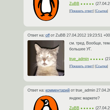
ZuBB
(
27.04.2
★★★★★
Показать ответ
Ссылка
Ответ на:
off
от ZuBB
27.04.2012 19:23:51 +00
см. тред. Вообще, те
большее УГ.
true_admin
(
2
★★★★★
Показать ответ
Ссылка
Ответ на:
комментарий
от true_admin
27.04.2
яндекс маркете?
ZuBB
(
27.04.2
★★★★★