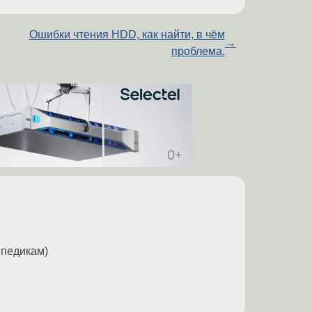
Ошибки чтения HDD, как найти, в чём
→
проблема.
ипедикам)