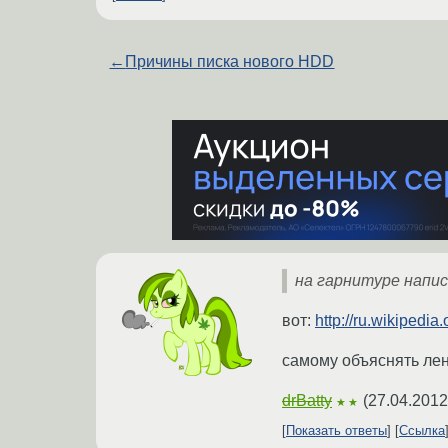
←
Причины писка нового HDD
на гарнитуре напис
вот:
http://ru.wikiped
самому объяснять лен
drBatty
(
27.04.2012
★★
Показать ответы
Ссылка