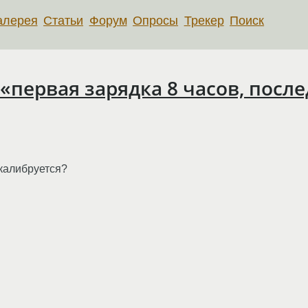
алерея
Статьи
Форум
Опросы
Трекер
Поиск
«первая зарядка 8 часов, посл
калибруется?