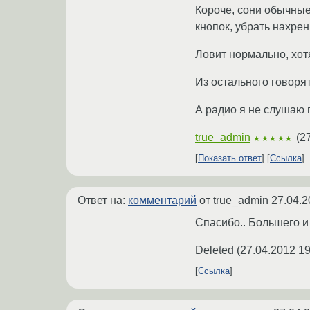
Короче, сони обычные
кнопок, убрать нахрен
Ловит нормально, хот
Из остального говоря
А радио я не слушаю 
true_admin
(
2
★★★★★
Показать ответ
Ссылка
Ответ на:
комментарий
от true_admin
27.04.2
Спасибо.. Большего и
Deleted
(
27.04.2012 19
Ссылка