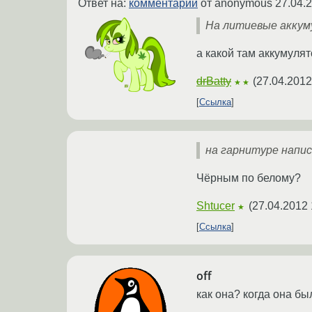
Ответ на:
комментарий
от anonymous
27.04.
На литиевые аккуму
а какой там аккумулят
drBatty
(
27.04.2012
★★
Ссылка
на гарнитуре напис
Чёрным по белому?
Shtucer
(
27.04.2012 
★
Ссылка
off
как она? когда она б