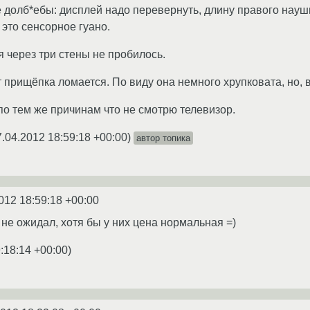
 долб*ебы: дисплей надо перевернуть, длину правого наушн
 это сенсорное гуано.
я через три стены не пробилось.
т прищёпка ломается. По виду она немного хрупковата, но, 
по тем же причинам что не смотрю телевизор.
7.04.2012 18:59:18 +00:00
)
автор топика
012 18:59:18 +00:00
 не ожидал, хотя бы у них цена нормальная =)
:18:14 +00:00
)