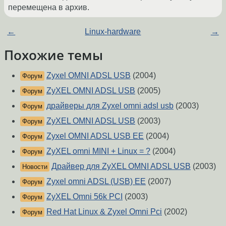
перемещена в архив.
←
Linux-hardware
→
Похожие темы
Zyxel OMNI ADSL USB
(2004)
Форум
ZyXEL OMNI ADSL USB
(2005)
Форум
драйверы для Zyxel omni adsl usb
(2003)
Форум
ZyXEL OMNI ADSL USB
(2003)
Форум
Zyxel OMNI ADSL USB EE
(2004)
Форум
ZyXEL omni MINI + Linux = ?
(2004)
Форум
Драйвер для ZyXEL OMNI ADSL USB
(2003)
Новости
Zyxel omni ADSL (USB) EE
(2007)
Форум
ZyXEL Omni 56k PCI
(2003)
Форум
Red Hat Linux & Zyxel Omni Pci
(2002)
Форум