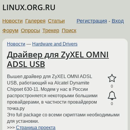
LINUX.ORG.RU
Новости
Галерея
Статьи
Регистрация
-
Вход
Форум
Опросы
Трекер
Поиск
Новости
—
Hardware and Drivers
Драйвер для ZyXEL OMNI
ADSL USB
Вышел драйвер для ZyXEL OMNI ADSL
USB, работающий на Alcatel Dynamite
0
Chipset 630-11. Модем у нас в России
распростроняется некоторыми большими
провайдерами, в частности провайдером
0
точка.ру
Это full package со всеми скриптами необходимыми
для установки.
>>>
Страница проекта