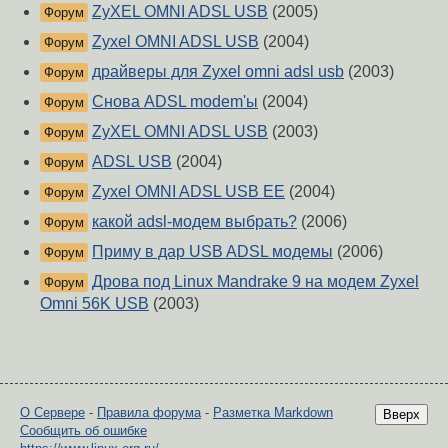
ZyXEL OMNI ADSL USB
(2005)
Форум
Zyxel OMNI ADSL USB
(2004)
Форум
драйверы для Zyxel omni adsl usb
(2003)
Форум
Снова ADSL modem'ы
(2004)
Форум
ZyXEL OMNI ADSL USB
(2003)
Форум
ADSL USB
(2004)
Форум
Zyxel OMNI ADSL USB EE
(2004)
Форум
какой adsl-модем выбрать?
(2006)
Форум
Приму в дар USB ADSL модемы
(2006)
Форум
Дрова под Linux Mandrake 9 на модем Zyxel
Форум
Omni 56K USB
(2003)
О Сервере
-
Правила форума
-
Разметка Markdown
Вверх
Сообщить об ошибке