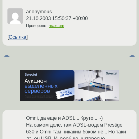
anonymous
21.10.2003 15:50:37 +00:00
Проверено:
maxcom
Ссылка
←
→
Omni, да еще и ADSL... Круто... :-)
На самом деле, там ADSL-модем Prestige
630 и Omni там никаким боком не... Но таки
да, он USB. И, вообще, интересно.