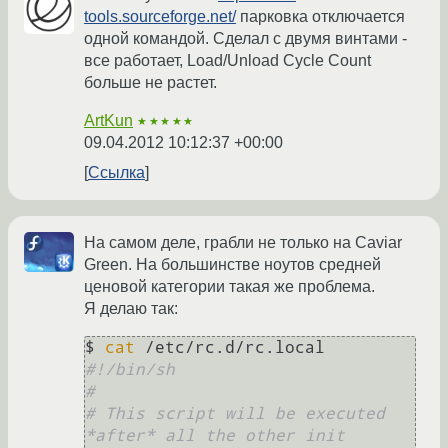
tools.sourceforge.net/
парковка отключается
одной командой. Сделал с двумя винтами -
все работает, Load/Unload Cycle Count
больше не растет.
ArtKun
★★★★★
09.04.2012 10:12:37 +00:00
Ссылка
На самом деле, грабли не только на Caviar
Green. На большинстве ноутов средней
ценовой категории такая же проблема.
Я делаю так:
$ 
cat
#!/bin/sh
#
# This script will be executed 
*after* all the other init 