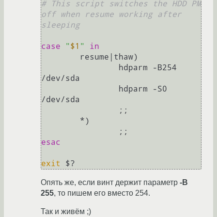
# This script switches the HDD PM 
off when resume working after 
sleeping
case
"
$1
"
in
        resume|thaw)

                hdparm -B254 
/dev/sda

                hdparm -S0 
/dev/sda

                ;;

        *)

esac
exit
Опять же, если винт держит параметр
-B
255
, то пишем его вместо 254.
Так и живём ;)