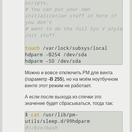
scripts.
# You can put your own 
initialization stuff in here if 
you don't
# want to do the full Sys V style 
init stuff.
touch
 /var/lock/subsys/local

hdparm -B254 /dev/sda

hdparm -S0 /dev/sda
Можно и вовсе отключить PM для винта
(параметр
-B 255
), но на моём ноутбучном
винте этот режим не работает.
А если после выхода из спячки это
значение будет сбрасываться, тогда так:
$ 
cat
 /usr/lib/pm-
#!/bin/bash