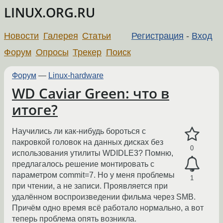
LINUX.ORG.RU
Новости
Галерея
Статьи
Регистрация
-
Вход
Форум
Опросы
Трекер
Поиск
Форум
—
Linux-hardware
WD Caviar Green: что в
итоге?
Научились ли как-нибудь бороться с
пакровкой головок на данных дисках без
0
использования утилиты WDIDLE3? Помню,
предлагалось решение монтировать с
параметром commit=7. Но у меня проблемы
1
при чтении, а не записи. Проявляется при
удалённом воспроизведении фильма через SMB.
Причём одно время всё работало нормально, а вот
теперь проблема опять возникла.