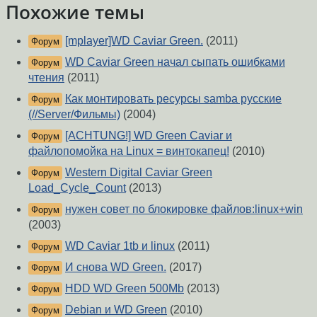
Похожие темы
[mplayer]WD Caviar Green.
(2011)
Форум
WD Caviar Green начал сыпать ошибками
Форум
чтения
(2011)
Как монтировать ресурсы samba русские
Форум
(//Server/Фильмы)
(2004)
[ACHTUNG!] WD Green Caviar и
Форум
файлопомойка на Linux = винтокапец!
(2010)
Western Digital Caviar Green
Форум
Load_Cycle_Count
(2013)
нужен совет по блокировке файлов:linux+win
Форум
(2003)
WD Caviar 1tb и linux
(2011)
Форум
И снова WD Green.
(2017)
Форум
HDD WD Green 500Mb
(2013)
Форум
Debian и WD Green
(2010)
Форум